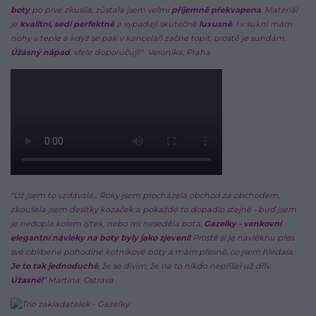
boty
po prvé zkusila, zůstala jsem velmi
příjemně překvapena
. Materiál
je
kvalitní, sedí perfektně
a vypadají skutečně
luxusně
. I v sukni mám
nohy v teple a když se pak v kanceláři začne topit, prostě je sundám.
Úžásný nápad
, vřele doporučuji!"
Veronika, Praha
"Už jsem to vzdávala... Roky jsem procházela obchod za obchodem,
zkoušela jsem desítky kozaček a pokaždé to dopadlo stejně - buď jsem
je nedopla kolem lýtek, nebo mi neseděla bota.
Gazelky - venkovní
elegantní návleky na boty byly jako zjevení!
Prostě si je navléknu přes
své oblíbené pohodlné kotníkové boty a mám přesně, co jsem hledala.
Je to tak jednoduché
, že se divím, že na to nikdo nepřišel už dřív.
Úžasné!
" Martina, Ostrava