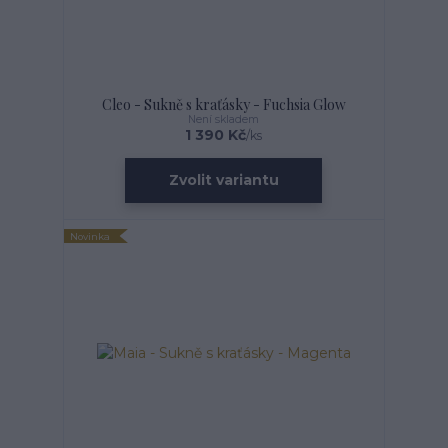
Cleo - Sukně s kraťásky - Fuchsia Glow
Není skladem
1 390 Kč
/
ks
Zvolit variantu
Novinka