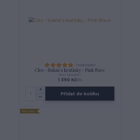
1 hodnocení
Cleo - Sukně s kraťásky - Pink Wave
Není skladem
1 390 Kč
/
ks
Přidat do košíku
Novinka