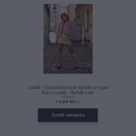
Combi - Elegantní pružné návleky z vegan
kůže a semiše - Metalic rose
Skladem
1 499 Kč
/
ks
Zvolit variantu