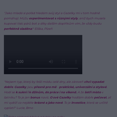
"Jako mladá si pořád hledám svůj styl a Gazelky mi v tom hodně
pomáhají. Můžu
experimentovat s různými styly
, aniž bych musela
kupovat tisíc párů bot a díky dalším doplňkům vím, že vždy budu
perfektně sladěna
!"
Eliška, Plzeň
"Nejsem typ, který by řešil módu celé dny, ale zároveň
chci vypadat
dobře
.
Gazelky
jsou
přesně pro mě
-
praktické, univerzální a stylové
.
Hodí se
k sukni i k džínům, do práce i na víkend.
A že
šetří místo
v
šatníku? To je jen
bonus
navíc.
O své Gazelky
hodlám dobře
pečovat
, ať
mi vydrží co nejdéle
krásné a jako nové
. To je
investice
, která se určitě
vyplatí!" Lucie, Brno