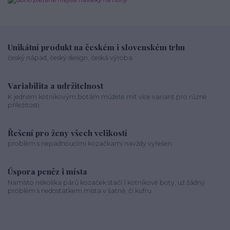
Unikátní produkt na českém i slovenském trhu
český nápad, český design, česká výroba
Variabilita a udržitelnost
K jedněm kotníkovým botám můžete mít více variant pro různé
příležitosti
Řešení pro ženy všech velikostí
problém s nepadnoucími kozačkami navždy vyřešen
Úspora peněz i místa
Namísto několika párů kozaček stačí 1 kotníkové boty, už žádný
problém s nedostatkem místa v šatně, či kufru