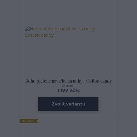
Boho pletené návleky na nohy - Cotton candy
Skladem
1 199 Kč
/
ks
Zvolit variantu
Novinka