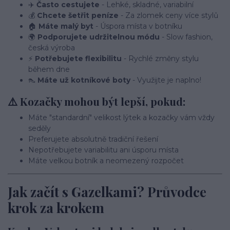
✈️
Často cestujete
- Lehké, skladné, variabilní
💰
Chcete šetřit peníze
- Za zlomek ceny více stylů
🏠
Máte malý byt
- Úspora místa v botníku
🌍
Podporujete udržitelnou módu
- Slow fashion,
česká výroba
⚡
Potřebujete flexibilitu
- Rychlé změny stylu
během dne
👠
Máte už kotníkové boty
- Využijte je naplno!
⚠️ Kozačky mohou být lepší, pokud:
Máte "standardní" velikost lýtek a kozačky vám vždy
seděly
Preferujete absolutně tradiční řešení
Nepotřebujete variabilitu ani úsporu místa
Máte velkou botník a neomezený rozpočet
Jak začít s Gazelkami? Průvodce
krok za krokem