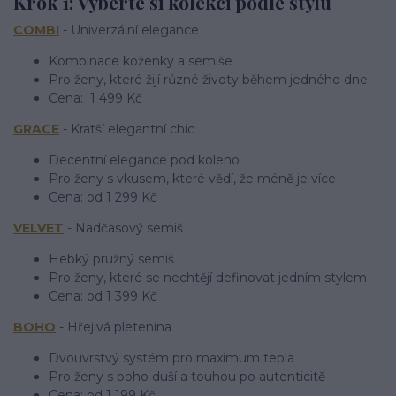
Krok 1: Vyberte si kolekci podle stylu
COMBI
- Univerzální elegance
Kombinace koženky a semiše
Pro ženy, které žijí různé životy během jedného dne
Cena: 1 499 Kč
GRACE
- Kratší elegantní chic
Decentní elegance pod koleno
Pro ženy s vkusem, které vědí, že méně je více
Cena: od 1 299 Kč
VELVET
- Nadčasový semiš
Hebký pružný semiš
Pro ženy, které se nechtějí definovat jedním stylem
Cena: od 1 399 Kč
BOHO
- Hřejivá pletenina
Dvouvrstvý systém pro maximum tepla
Pro ženy s boho duší a touhou po autenticitě
Cena: od 1 199 Kč