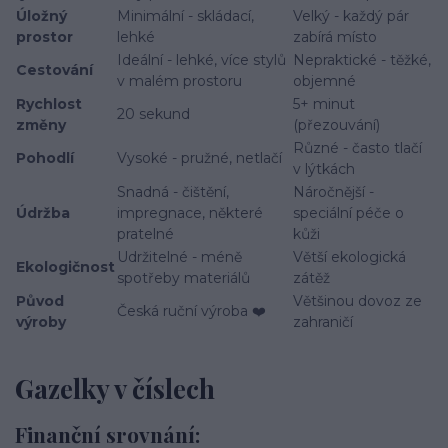
Úložný
Minimální - skládací,
Velký - každý pár
prostor
lehké
zabírá místo
Ideální - lehké, více stylů
Nepraktické - těžké,
Cestování
v malém prostoru
objemné
Rychlost
5+ minut
20 sekund
změny
(přezouvání)
Různé - často tlačí
Pohodlí
Vysoké - pružné, netlačí
v lýtkách
Snadná - čištění,
Náročnější -
Údržba
impregnace, některé
speciální péče o
pratelné
kůži
Udržitelné - méně
Větší ekologická
Ekologičnost
spotřeby materiálů
zátěž
Původ
Většinou dovoz ze
Česká ruční výroba ❤️
výroby
zahraničí
Gazelky v číslech
Finanční srovnání: