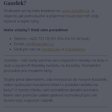
Gazelek?
Podívejte se na naše kolekce na
www.gazelky.cz
a
objevte, jak jednoduché a příjemné může být mít vždy
stylové a teplé nohy.
Máte otázky? Rádi vám poradíme!
Telefon: +420 721 115 911 (Po–Pá 10–16 hod.)
Email:
info@gazelky.cz
Sledujte nás na
Facebooku
a
Instagramu
Gazelky – Váš český partner pro elegantní návleky na boty s
duší a stylem.
# Návleky na boty vs. kozačky: Kompletní
průvodce pro moderní ženy
Stojíte před dilematem, zda investovat do nových kozaček,
nebo vyzkoušet inovativní řešení v podobě návleků na
boty? V tomto článku vám přinášíme detailní srovnání,
které vám pomůže udělat správné rozhodnutí pro váš
životní styl, rozpočet i šatník.