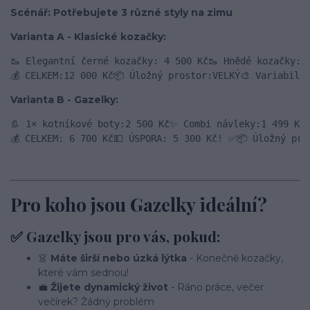
Scénář: Potřebujete 3 různé styly na zimu
Varianta A - Klasické kozačky:
🥾 Elegantní černé kozačky
:
 4
 500 Kč
🥾 Hnědé kozačky
:
4
💰 CELKEM
:
12 000 Kč
📦 Úložný prostor
:
VELKÝ
🎨 Variabili
Varianta B - Gazelky:
👢 1× kotníkové boty
:
2 500 Kč
✨ Combi návleky
:
1 499 Kč
💰 CELKEM
:
 6
 700 Kč
💵 ÚSPORA
:
 5
 300 Kč! ✅
📦 Úložný pro
Pro koho jsou Gazelky ideální?
✅ Gazelky jsou pro vás, pokud:
👗
Máte širší nebo úzká lýtka
- Konečně kozačky,
které vám sednou!
💼
Žijete dynamický život
- Ráno práce, večer
večírek? Žádný problém