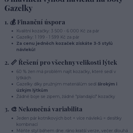
Gazelky
1. 💰
Finanční úspora
Kvalitní kozačky: 3 500 - 6 000 Kč za pár
Gazelky: 1 199 - 1 599 Kč za pár
Za cenu jedněch kozaček získáte 3-5 stylů
návleků!
2. 📏
Řešení pro všechny velikosti lýtek
60 % žen má problém najít kozačky, které sedí v
lýtkách
Gazelky díky pružným materiálům sedí
širokým i
úzkým lýtkům
Žádné boje se zipem, žádné "plandající" kozačky
3. 🎨
Nekonečná variabilita
Jeden pár kotníkových bot + více návleků = desítky
kombinací
Měňte styl během dne: ráno kratší verze, večer dlouhá