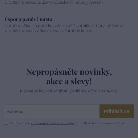
problém s nepadnoucími kozačkami navždy vyřešen
Úspora peněz i místa
Namísto několika párů kozaček stačí 1 kotníkové boty, už žádný
problém s nedostatkem místa v šatně, či kufru
Nepropásněte novinky,
akce a slevy!
Můžete se kdykoli odhlásit. Zasíláme jednou za 14 dní.
Přihlásit se
Souhlasím se
zpracováním osobních údajů
za účelem rozesílky newsletteru.