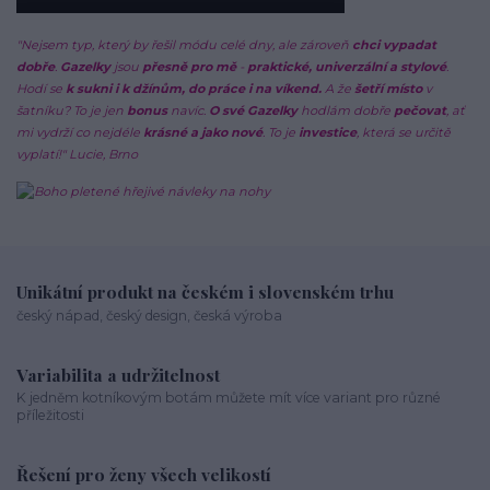
"Nejsem typ, který by řešil módu celé dny, ale zároveň
chci vypadat
dobře
.
Gazelky
jsou
přesně pro mě
-
praktické, univerzální a stylové
.
Hodí se
k sukni i k džínům, do práce i na víkend.
A že
šetří místo
v
šatníku? To je jen
bonus
navíc.
O své Gazelky
hodlám dobře
pečovat
, ať
mi vydrží co nejdéle
krásné a jako nové
. To je
investice
, která se určitě
vyplatí!" Lucie, Brno
Unikátní produkt na českém i slovenském trhu
český nápad, český design, česká výroba
Variabilita a udržitelnost
K jedněm kotníkovým botám můžete mít více variant pro různé
příležitosti
Řešení pro ženy všech velikostí