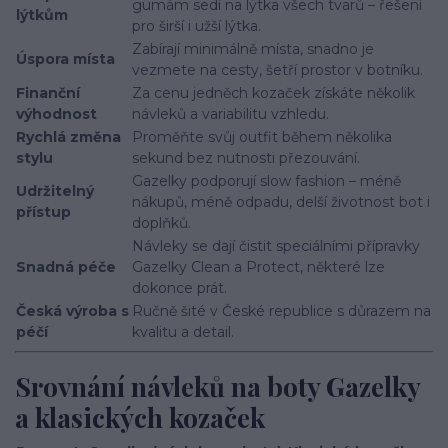
gumám sedí na lýtka všech tvarů – řešení
lýtkům
pro širší i užší lýtka.
Zabírají minimálně místa, snadno je
Úspora místa
vezmete na cesty, šetří prostor v botníku.
Finanční
Za cenu jedněch kozaček získáte několik
výhodnost
návleků a variabilitu vzhledu.
Rychlá změna
Proměňte svůj outfit během několika
stylu
sekund bez nutnosti přezouvání.
Gazelky podporují slow fashion – méně
Udržitelný
nákupů, méně odpadu, delší životnost bot i
přístup
doplňků.
Návleky se dají čistit speciálními přípravky
Snadná péče
Gazelky Clean a Protect, některé lze
dokonce prát.
Česká výroba s
Ručně šité v České republice s důrazem na
péčí
kvalitu a detail.
Srovnání návleků na boty Gazelky
a klasických kozaček