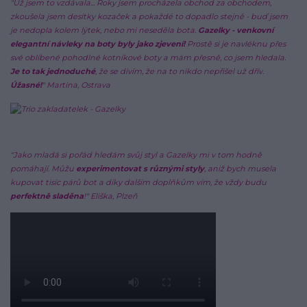
"Už jsem to vzdávala... Roky jsem procházela obchod za obchodem,
zkoušela jsem desítky kozaček a pokaždé to dopadlo stejně - buď jsem
je nedopla kolem lýtek, nebo mi neseděla bota.
Gazelky - venkovní
elegantní návleky na boty byly jako zjevení!
Prostě si je navléknu přes
své oblíbené pohodlné kotníkové boty a mám přesně, co jsem hledala.
Je to tak jednoduché
, že se divím, že na to nikdo nepřišel už dřív.
Úžasné!
" Martina, Ostrava
"Jako mladá si pořád hledám svůj styl a Gazelky mi v tom hodně
pomáhají. Můžu
experimentovat s různými styly
, aniž bych musela
kupovat tisíc párů bot a díky dalším doplňkům vím, že vždy budu
perfektně sladěna
!"
Eliška, Plzeň