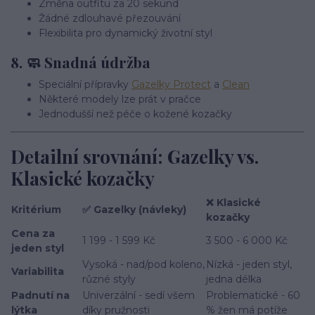
Změna outfitu za 20 sekund
Žádné zdlouhavé přezouvání
Flexibilita pro dynamický životní styl
8. 🧼
Snadná údržba
Speciální přípravky
Gazelky Protect
a
Clean
Některé modely lze prát v pračce
Jednodušší než péče o kožené kozačky
Detailní srovnání: Gazelky vs.
Klasické kozačky
❌ Klasické
Kritérium
✅ Gazelky (návleky)
kozačky
Cena za
1 199 - 1 599 Kč
3 500 - 6 000 Kč
jeden styl
Vysoká - nad/pod koleno,
Nízká - jeden styl,
Variabilita
různé styly
jedna délka
Padnutí na
Univerzální - sedí všem
Problematické - 60
lýtka
díky pružnosti
% žen má potíže