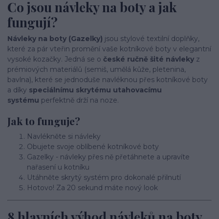
Co jsou návleky na boty a jak
fungují?
Návleky na boty (Gazelky)
jsou stylové textilní doplňky,
které za pár vteřin promění vaše kotníkové boty v elegantní
vysoké kozačky. Jedná se o
české ručně šité návleky
z
prémiových materiálů (semiš, umělá kůže, pletenina,
bavlna), které se jednoduše navléknou přes kotníkové boty
a díky
speciálnímu skrytému utahovacímu
systému
perfektně drží na noze.
Jak to funguje?
Navlékněte si návleky
Obujete svoje oblíbené kotníkové boty
Gazelky - návleky přes ně přetáhnete a upravíte
nařasení u kotníku
Utáhněte skrytý systém pro dokonalé přilnutí
Hotovo! Za 20 sekund máte nový look
8 hlavních výhod návleků na boty