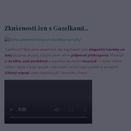
Zkušenosti žen s Gazelkami...
"Upřímně? Byla jsem skeptická. Ale když jsem tyto
elegantní návleky na
boty
po prvé zkusila, zůstala jsem velmi
příjemně překvapena
. Materiál
je
kvalitní, sedí perfektně
a vypadají skutečně
luxusně
. I v sukni mám
nohy v teple a když se pak v kanceláři začne topit, prostě je sundám.
Úžásný nápad
, vřele doporučuji!"
Veronika, Praha