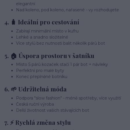
elegantní
Nad koleno, pod koleno, nařasené - vy rozhodujete
4. 🧳
Ideální pro cestování
Zabírají minimální místo v kufru
Lehké a snadno složitelné
Více stylů bez nutnosti balit několik párů bot
5. 🏠
Úspora prostoru v šatníku
Místo 5 párů kozaček stačí 1 pár bot + návleky
Perfektní pro malé byty
Konec přeplněné botníku
6. 🌱
Udržitelná móda
Podpora "slow fashion" - méně spotřeby, více využití
Česká ruční výroba
Delší životnost vašich stávajících bot
7. ⚡
Rychlá změna stylu