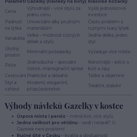
Parametr
Gazelky (návleky na boty)
Klasické kozačky
Výhodnější – více stylů za
Vyšší jednorázová
Cena
jednu cenu
investice
Padnutí
Univerzální díky pružným
Často problém s
na lýtka
materiálům
různými tvary lýtek
Velká – možnost různých
Jedna délka, jeden
Variabilita
délek a stylů
styl
Úložný
Minimální požadavky
Vyžaduje více místa
prostor
Jednoduchá – speciální
Náročnější – péče o
Péče
čističe, impregnační spreje
kůži a zipy
Cestování
Praktické a skladné
Těžké a objemné
Styl a
Moderní, elegantní,
Tradiční, stabilní
vzhled
přizpůsobitelné
Výhody návleků Gazelky v kostce
Úspora místa i peněz
– méně bot, více stylů
Jedna velikost pro většinu
– sedí i nesedí? U
Gazelek není problém!
Ručně šité v Česku
– kvalita a dostupnost