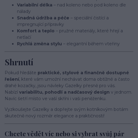
Variabilní délka
– nad koleno nebo pod koleno dle
nálady
Snadná údržba a péče
– speciální čistící a
impregnující přípravky
Komfort a teplo
– pružné materiály, které hřejí a
netlačí
Rychlá změna stylu
– elegantní během vteřiny
Shrnutí
Pokud hledáte
praktické, stylové a finančně dostupné
řešení
, které vám umožní nechávat doma obtížné a často
drahé kozačky, jsou návleky Gazelky přesně pro vás.
Nabízí
variabilitu, pohodlí a nadčasový design
v jednom.
Navíc šetří místo ve vaší skříni i vaši peněženku.
Vyzkoušejte Gazelky a dopřejte svým kotníkovým botám
skutečně nový rozměr elegance a praktičnosti!
Chcete vědět víc nebo si vybrat svůj pár