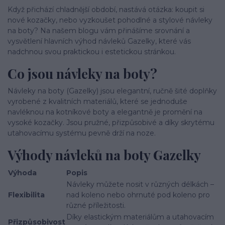
Když přichází chladnější období, nastává otázka: koupit si
nové kozačky, nebo vyzkoušet pohodlné a stylové návleky
na boty? Na našem blogu vám přinášíme srovnání a
vysvětlení hlavních výhod návleků Gazelky, které vás
nadchnou svou praktickou i estetickou stránkou.
Co jsou návleky na boty?
Návleky na boty (Gazelky) jsou elegantní, ručně šité doplňky
vyrobené z kvalitních materiálů, které se jednoduše
navléknou na kotníkové boty a elegantně je promění na
vysoké kozačky. Jsou pružné, přizpůsobivé a díky skrytému
utahovacímu systému pevně drží na noze.
Výhody návleků na boty Gazelky
Výhoda
Popis
Návleky můžete nosit v různých délkách –
Flexibilita
nad koleno nebo ohrnuté pod koleno pro
různé příležitosti.
Díky elastickým materiálům a utahovacím
Přizpůsobivost