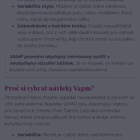
Variabilita stylu:
Můžete si vybrat mezi variantou,
která rafinovaně odhaluje patu, nebo modelem, který
nohu zahalí do elegantního celku.
Sebevědomí v každém kroku:
Působí neuvěřitelně
sexy a dravě, což z nich dělá ideální kousek pro oslnivé
vystoupení i momenty, kdy chcete vnést novou jiskru
do svého tréninku.
VAMP promění obyčejný tréninkový outfit v
neobyčejný vizuální zážitek.
Je to kousek, ve kterém se
budete cítit silná, ženská a nepřehlédnutelná.
Proč si vybrat návleky Vapm?
Protože při tanci chcete vypadat neodolatelně a zároveň se
cítit sebevědomě. Návleky VAMP jsou dokonalou volbou
pro tanečnice (Heels, Pole Dance, Latinsko-americké
tance), které chtějí prodloužit linii nohou a dodat svému
pohybu nový rozměr.
Variabilita:
Noste je v plné délce nad kolena pro