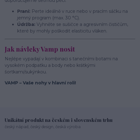
doporučujeme šetrnou péči:
Praní:
Perte ideálně v ruce nebo v pracím sáčku na
jemný program (max. 30 °C).
Údržba:
Vyhněte se sušičce a agresivním čističům,
které by mohly poškodit elasticitu vláken.
Jak návleky Vamp nosit
Nejlépe vypadají v kombinaci s tanečními botami na
vysokém podpatku a body nebo krátkými
šortkami/sukýnkou.
VAMP – Vaše nohy v hlavní roli!
Unikátní produkt na českém i slovenském trhu
český nápad, český design, česká výroba