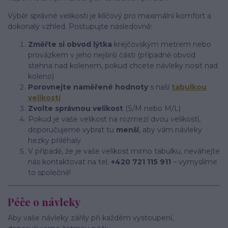
Výběr správné velikosti je klíčový pro maximální komfort a
dokonalý vzhled. Postupujte následovně:
Změřte si obvod lýtka
krejčovským metrem nebo
provázkem v jeho nejširší části (případně obvod
stehna nad kolenem, pokud chcete návleky nosit nad
koleno)
Porovnejte naměřené hodnoty
s naší
tabulkou
velikostí
Zvolte správnou velikost
(S/M nebo M/L)
Pokud je vaše velikost na rozmezí dvou velikostí,
doporučujeme vybrat tu
menší
, aby vám návleky
hezky přiléhaly
V případě, že je vaše velikost mimo tabulku, neváhejte
nás kontaktovat na tel.
+420 721 115 911
– vymyslíme
to společně!
Péče o návleky
Aby vaše návleky zářily při každém vystoupení,