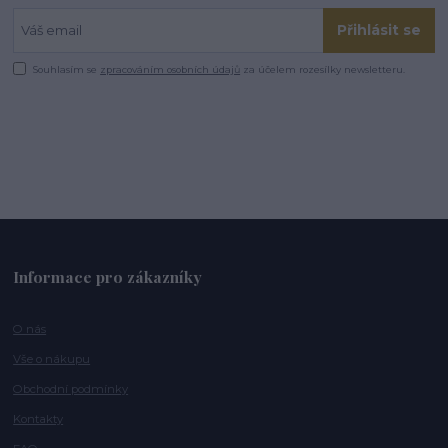
Přihlásit se
Souhlasím se
zpracováním osobních údajů
za účelem rozesílky newsletteru.
Informace pro zákazníky
O nás
Vše o nákupu
Obchodní podmínky
Kontakty