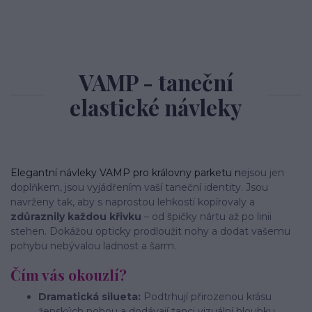
VAMP - taneční
elastické návleky
Elegantní návleky VAMP pro královny parketu n
ejsou jen
doplňkem, jsou vyjádřením vaší taneční identity. Jsou
navrženy tak, aby s naprostou lehkostí kopírovaly a
zdůraznily každou křivku
– od špičky nártu až po linii
stehen. Dokážou opticky prodloužit nohy a dodat vašemu
pohybu nebývalou ladnost a šarm.
Čím vás okouzlí?
Dramatická silueta:
Podtrhují přirozenou krásu
ženských nohou a dodávají tanci vizuální hloubku.