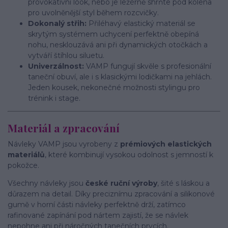
provokativní look, nebo je ležérně shrňte pod kolena
pro uvolněnější styl během rozcvičky.
Dokonalý střih:
Přiléhavý elastický materiál se
skrytým systémem uchycení perfektně obepíná
nohu, nesklouzává ani při dynamických otočkách a
vytváří štíhlou siluetu.
Univerzálnost:
VAMP fungují skvěle s profesionální
taneční obuví, ale i s klasickými lodičkami na jehlách.
Jeden kousek, nekonečné možnosti stylingu pro
trénink i stage.
Materiál a zpracování
Návleky VAMP jsou vyrobeny z
prémiových elastických
materiálů
, které kombinují vysokou odolnost s jemností k
pokožce.
Všechny návleky jsou
české ruční výroby
, šité s láskou a
důrazem na detail. Díky preciznímu zpracování a silikonové
gumě v horní části návleky perfektně drží, zatímco
rafinované zapínání pod nártem zajistí, že se návlek
nepohne ani při náročných tanečních prvcích.