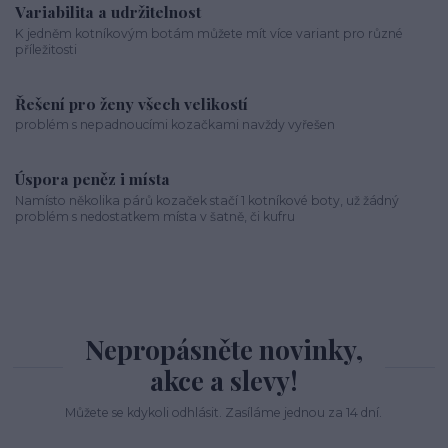
Variabilita a udržitelnost
K jedněm kotníkovým botám můžete mít více variant pro různé
příležitosti
Řešení pro ženy všech velikostí
problém s nepadnoucími kozačkami navždy vyřešen
Úspora peněz i místa
Namísto několika párů kozaček stačí 1 kotníkové boty, už žádný
problém s nedostatkem místa v šatně, či kufru
Nepropásněte novinky,
akce a slevy!
Můžete se kdykoli odhlásit. Zasíláme jednou za 14 dní.