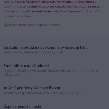
Hodí se
k sukni i k džínům, do práce i na víkend.
A že
šetří místo
v
šatníku? To je jen
bonus
navíc.
O své Gazelky
hodlám dobře
pečovat
, ať
mi vydrží co nejdéle
krásné a jako nové
. To je
investice
, která se určitě
vyplatí!" Lucie, Brno
Unikátní produkt na českém i slovenském trhu
český nápad, český design, česká výroba
Variabilita a udržitelnost
K jedněm kotníkovým botám můžete mít více variant pro různé
příležitosti
Řešení pro ženy všech velikostí
problém s nepadnoucími kozačkami navždy vyřešen
Úspora peněz i místa