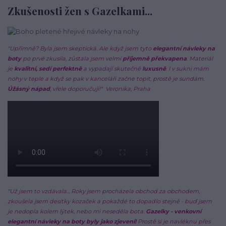
Zkušenosti žen s Gazelkami...
"Upřímně? Byla jsem skeptická. Ale když jsem tyto
elegantní návleky na
boty
po prvé zkusila, zůstala jsem velmi
příjemně překvapena
. Materiál
je
kvalitní, sedí perfektně
a vypadají skutečně
luxusně
. I v sukni mám
nohy v teple a když se pak v kanceláři začne topit, prostě je sundám.
Úžásný nápad
, vřele doporučuji!"
Veronika, Praha
"Už jsem to vzdávala... Roky jsem procházela obchod za obchodem,
zkoušela jsem desítky kozaček a pokaždé to dopadlo stejně - buď jsem
je nedopla kolem lýtek, nebo mi neseděla bota.
Gazelky - venkovní
elegantní návleky na boty byly jako zjevení!
Prostě si je navléknu přes