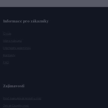
Informace pro zákazníky
O nás
Vše o nákupu
Obchodní podmínky
Kontakty
FAQ
Zajímavosti
Proč nakupovat právě u nás
Jak se Gazelky nosí