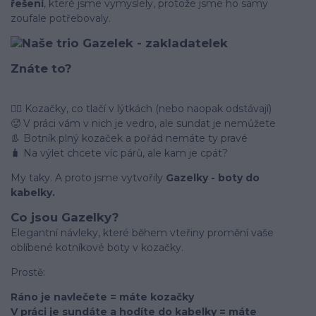
řešení
, které jsme vymyslely, protože jsme ho samy
zoufale potřebovaly.
Znáte to?
🤦‍♀️ Kozačky, co tlačí v lýtkách (nebo naopak odstávají)
🥵 V práci vám v nich je vedro, ale sundat je nemůžete
👢 Botník plný kozaček a pořád nemáte ty pravé
🧳 Na výlet chcete víc párů, ale kam je cpát?
My taky. A proto jsme vytvořily
Gazelky - boty do
kabelky.
Co jsou Gazelky?
Elegantní návleky, které během vteřiny promění vaše
oblíbené kotníkové boty v kozačky.
Prostě:
Ráno je navlečete = máte kozačky
V práci je sundáte a hodíte do kabelky = máte