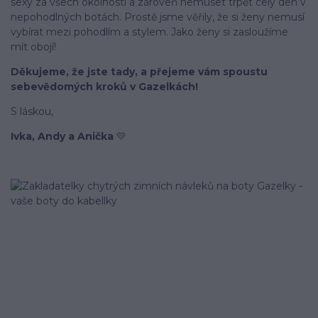
sexy za všech okolností a zároveň nemuset trpět celý den v
nepohodlných botách. Prostě jsme věřily, že si ženy nemusí
vybírat mezi pohodlím a stylem. Jako ženy si zasloužíme
mít obojí!
Děkujeme, že jste tady, a přejeme vám spoustu
sebevědomých kroků v Gazelkách!
S láskou,
Ivka, Andy a Anička
💛