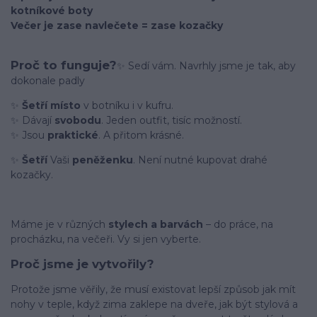
kotníkové boty
Večer je zase navlečete = zase kozačky
Proč to funguje?
✨ Sedí vám. Navrhly jsme je tak, aby
dokonale padly
✨
Šetří místo
v botníku i v kufru.
✨ Dávají
svobodu
. Jeden outfit, tisíc možností.
✨ Jsou
praktické
. A přitom krásné.
✨
Šetří
Vaši
peněženku
. Není nutné kupovat drahé
kozačky.
Máme je v různých
stylech a barvách
– do práce, na
procházku, na večeři. Vy si jen vyberte.
Proč jsme je vytvořily?
Protože jsme věřily, že musí existovat lepší způsob jak mít
nohy v teple, když zima zaklepe na dveře, jak být stylová a