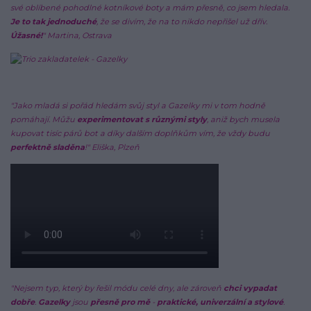
své oblíbené pohodlné kotníkové boty a mám přesně, co jsem hledala.
Je to tak jednoduché
, že se divím, že na to nikdo nepřišel už dřív.
Úžasné!
" Martina, Ostrava
"Jako mladá si pořád hledám svůj styl a Gazelky mi v tom hodně
pomáhají. Můžu
experimentovat s různými styly
, aniž bych musela
kupovat tisíc párů bot a díky dalším doplňkům vím, že vždy budu
perfektně sladěna
!"
Eliška, Plzeň
"Nejsem typ, který by řešil módu celé dny, ale zároveň
chci vypadat
dobře
.
Gazelky
jsou
přesně pro mě
-
praktické, univerzální a stylové
.