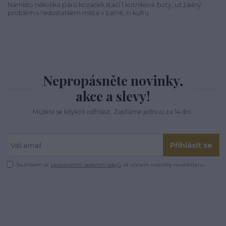
Namísto několika párů kozaček stačí 1 kotníkové boty, už žádný
problém s nedostatkem místa v šatně, či kufru
Nepropásněte novinky,
akce a slevy!
Můžete se kdykoli odhlásit. Zasíláme jednou za 14 dní.
Přihlásit se
Souhlasím se
zpracováním osobních údajů
za účelem rozesílky newsletteru.