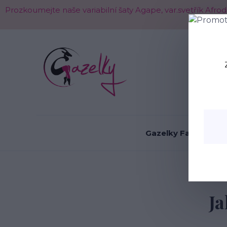
Prozkoumejte naše variabilní šaty Agape, var.svetřík Afr
O nás
Gazelky Fashion
Ja