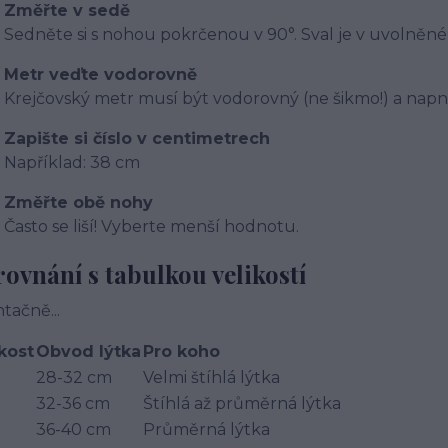
Změřte v sedě
Sedněte si s nohou pokrčenou v 90°. Sval je v uvolněn
Metr veďte vodorovně
Krejčovský metr musí být vodorovný (ne šikmo!) a napnu
Zapište si číslo v centimetrech
Například: 38 cm
Změřte obě nohy
Často se liší! Vyberte menší hodnotu.
ovnání s tabulkou velikostí
ntačně...
kost
Obvod lýtka
Pro koho
28-32 cm
Velmi štíhlá lýtka
32-36 cm
Štíhlá až průměrná lýtka
36-40 cm
Průměrná lýtka