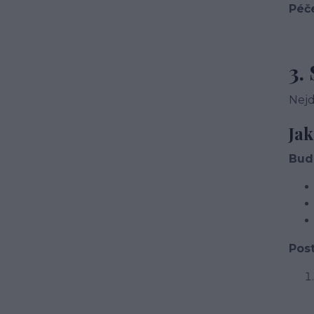
Péč
3.
Nejd
Jak
Bud
Pos