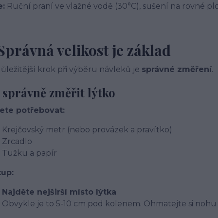
e:
Ruční praní ve vlažné vodě (30°C), sušení na rovné pl
 Správná velikost je základ
ůležitější krok při výběru návleků je
správné změření
.
 správně změřit lýtko
ete potřebovat:
Krejčovský metr (nebo provázek a pravítko)
Zrcadlo
Tužku a papír
tup:
Najděte nejširší místo lýtka
Obvykle je to 5-10 cm pod kolenem. Ohmatejte si nohu a 