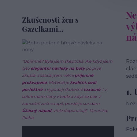
Ne
Zkušenosti žen s
vý
Gazelkami...
ná
Rozh
"Upřímně? Byla jsem skeptická. Ale když jsem
člán
tyto
elegantní návleky na boty
po prvé
zkusila, zůstala jsem velmi
příjemně
sedě
překvapena
. Materiál je
kvalitní, sedí
1.
perfektně
a vypadají skutečně
luxusně
. I v
sukni mám nohy v teple a když se pak v
Než 
kanceláři začne topit, prostě je sundám.
Úžásný nápad
, vřele doporučuji!"
Veronika,
Pr
Praha
Poku