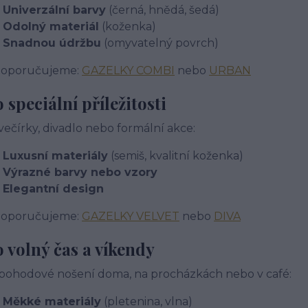
Univerzální barvy
(černá, hnědá, šedá)
Odolný materiál
(koženka)
Snadnou údržbu
(omyvatelný povrch)
Doporučujeme:
GAZELKY COMBI
nebo
URBAN
 speciální příležitosti
večírky, divadlo nebo formální akce:
Luxusní materiály
(semiš, kvalitní koženka)
Výrazné barvy nebo vzory
Elegantní design
Doporučujeme:
GAZELKY VELVET
nebo
DIVA
 volný čas a víkendy
pohodové nošení doma, na procházkách nebo v café:
Měkké materiály
(pletenina, vlna)