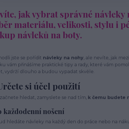
víte, jak vybrat správné návleky
běr materiálu, velikosti, stylu i
kup návleků na boty.
odli jste se pořídit
návleky na nohy
, ale nevíte, jak m
ku vám přinášíme praktické tipy a rady, které vám pom
t, vydrží dlouho a budou vypadat skvěle.
 Určete si účel použití
začnete hledat, zamyslete se nad tím,
k čemu budete n
o každodenní nošení
d hledáte návleky na každý den do práce nebo na náku