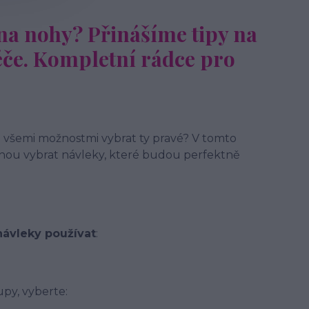
 na nohy? Přinášíme tipy na
 péče. Kompletní rádce pro
ezi všemi možnostmi vybrat ty pravé? V tomto
ohou vybrat návleky, které budou perfektně
ávleky používat
:
py, vyberte: