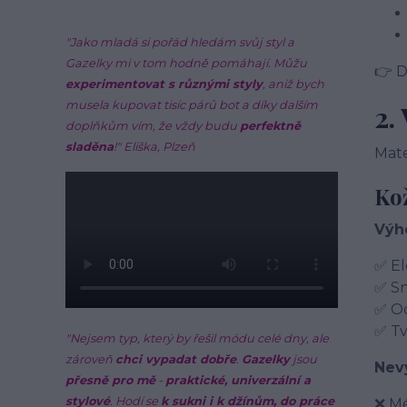
"Jako mladá si pořád hledám svůj styl a
Gazelky mi v tom hodně pomáhají. Můžu
👉 
experimentovat s různými styly
, aniž bych
musela kupovat tisíc párů bot a díky dalším
2.
doplňkům vím, že vždy budu
perfektně
sladěna
!"
Eliška, Plzeň
Mate
Kož
Výh
✅ El
✅ S
✅ Od
✅ Tv
"Nejsem typ, který by řešil módu celé dny, ale
zároveň
chci vypadat dobře
.
Gazelky
jsou
Nev
přesně pro mě
-
praktické, univerzální a
stylové
. Hodí se
k sukni i k džínům, do práce
❌ Mé