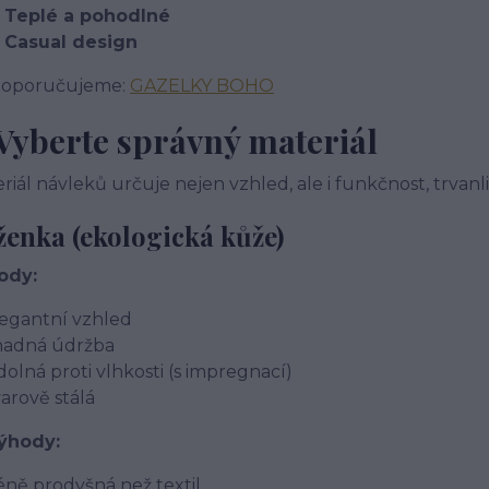
Teplé a pohodlné
Casual design
Doporučujeme:
GAZELKY BOHO
 Vyberte správný materiál
riál návleků určuje nejen vzhled, ale i funkčnost, trvanli
enka (ekologická kůže)
ody:
egantní vzhled
nadná údržba
olná proti vlhkosti (s impregnací)
arově stálá
ýhody:
ně prodyšná než textil