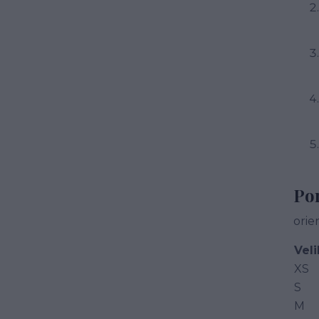
Por
orie
Veli
XS
S
M