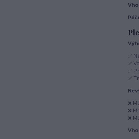
Vho
Péč
Ple
Výh
✅ Ne
✅ Ve
✅ P
✅ T
Nev
❌ Mů
❌ Mé
❌ Mů
Vho