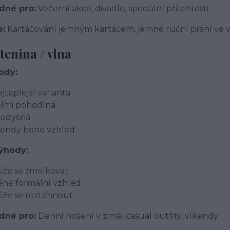
dné pro:
Večerní akce, divadlo, speciální příležitosti
e:
Kartáčování jemným kartáčem, jemné ruční praní ve 
tenina / vlna
ody:
jteplejší varianta
lmi pohodlná
rodyšná
rendy boho vzhled
ýhody:
že se žmolkovat
ně formální vzhled
že se roztáhnout
dné pro:
Denní nošení v zimě, casual outfity, víkendy