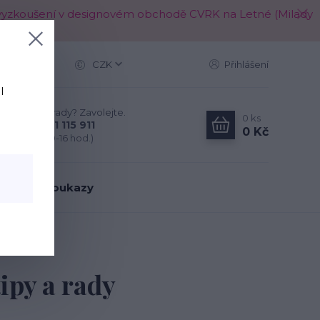
é k vyzkoušení v designovém obchodě CVRK na Letné (Milady
Více
CZK
Přihlášení
l
Nevíte si rady? Zavolejte.
0
ks
+420 721 115 911
0 Kč
(Po-Pá, 10-16 hod.)
árkové poukazy
tipy a rady