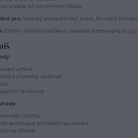
že praskat při extrémním chladu
dné pro:
Městský elegantní styl, práce, formální příležito
e:
Otírání vlhkým hadříkem, pravidelná impregnace
Gaze
miš
ody:
xusní vzhled
kký a příjemný na dotek
plý
egantní struktura
ýhody:
ročnější údržba
že se ošoupat při častém používání
tlivý na vlhkost