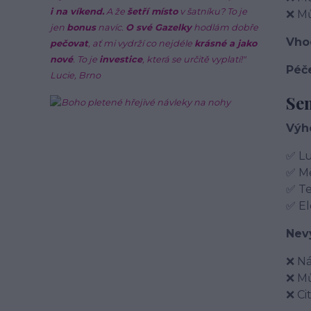
i na víkend.
A že
šetří místo
v šatníku? To je
❌ Mů
jen
bonus
navíc.
O své Gazelky
hodlám dobře
Vho
pečovat
, ať mi vydrží co nejdéle
krásné a jako
nové
. To je
investice
, která se určitě vyplatí!"
Péč
Lucie, Brno
Se
Výh
✅ Lu
✅ Mě
✅ Te
✅ El
Nev
❌ Ná
❌ Mů
❌ Ci