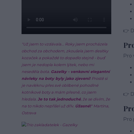
👉 
Pro
"Už jsem to vzdávala... Roky jsem procházela
obchod za obchodem, zkoušela jsem desítky
Pro 
kozaček a pokaždé to dopadlo stejně - buď
jsem je nedopla kolem lýtek, nebo mi
neseděla bota.
Gazelky - venkovní elegantní
návleky na boty byly jako zjevení!
Prostě si
je navléknu přes své oblíbené pohodlné
kotníkové boty a mám přesně, co jsem
👉 
hledala.
Je to tak jednoduché
, že se divím, že
Pro
na to nikdo nepřišel už dřív.
Úžasné!
" Martina,
Ostrava
Pro 