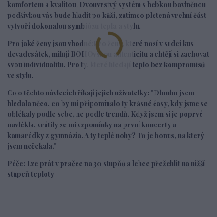
komfortem a kvalitou. Dvouvrstvý systém s hebkou bavlněnou
podšívkou vás bude hladit po kůži, zatímco pletená vrchní část
vytvoří dokonalou symbiózu tepla a stylu.
Pro jaké ženy jsou vhodné:
Pro ženy, které nosí v srdci kus
devadesátek, milují BOHOvskou autenticitu a chtějí si zachovat
svou individualitu. Pro ty, které hledají teplo bez kompromisů
ve stylu.
Co o těchto návlecích říkají jejich uživatelky:
"Dlouho jsem
hledala něco, co by mi připomínalo ty krásné časy, kdy jsme se
oblékaly podle sebe, ne podle trendů. Když jsem si je poprvé
navlékla, vrátily se mi vzpomínky na první koncerty a
kamarádky z gymnázia. A ty teplé nohy? To je bonus, na který
jsem nečekala."
Péče
: Lze prát v pračce na 30 stupňů a lehce přežehlit na nižší
stupeň teploty