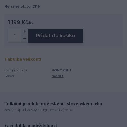
Nejsme plátci DPH
1 199 Kč
/
ks
Přidat do košíku
Tabulka velikostí
Číslo produktu:
BOHO 011-1
Barva:
modrá
Unikátní produkt na českém i slovenském trhu
český nápad, český design, česká výroba
Variabilita a udržitelnost