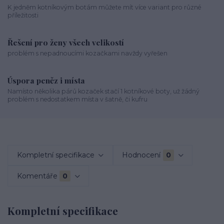
K jedněm kotníkovým botám můžete mít více variant pro různé
příležitosti
Řešení pro ženy všech velikostí
problém s nepadnoucími kozačkami navždy vyřešen
Úspora peněz i místa
Namísto několika párů kozaček stačí 1 kotníkové boty, už žádný
problém s nedostatkem místa v šatně, či kufru
Kompletní specifikace
Hodnocení
0
Komentáře
0
Kompletní specifikace