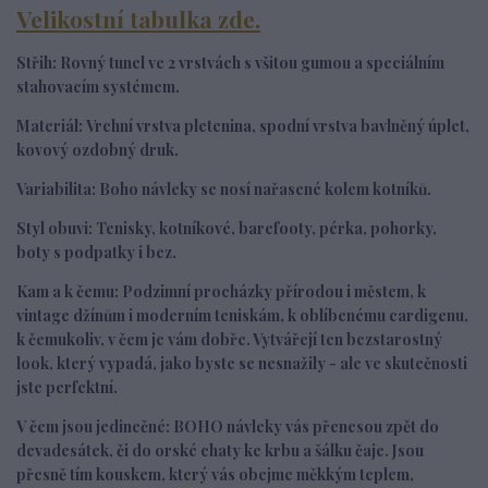
Velikostní tabulka zde.
Střih:
R
ovný tunel ve 2 vrstvách s všitou gumou a speciálním
stahovacím systémem.
Materiál:
Vrchní vrstva
pletenina, spodní vrstva bavlněný úplet,
kovový ozdobný druk.
Variabilita:
Boho návleky se nosí nařasené kolem kotníků.
Styl obuvi:
Tenisky, kotníkové, barefooty, pérka, pohorky,
boty s podpatky i bez.
Kam a k čemu:
Podzimní procházky přírodou i městem, k
vintage džínům i moderním teniskám, k oblíbenému cardigenu,
k čemukoliv, v čem je vám dobře. Vytvářejí ten bezstarostný
look, který vypadá, jako byste se nesnažily - ale ve skutečnosti
jste perfektní.
V čem jsou jedinečné:
BOHO návleky vás přenesou zpět do
devadesátek, či do orské chaty ke krbu a šálku čaje. Jsou
přesně tím kouskem, který vás obejme měkkým teplem,