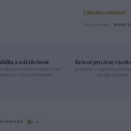
Tabulka velikostí
Číslo produktu:
BOHO 0
bilita a udržitelnost
Řešení pro ženy všech v
otníkovým botám můžete mít
problém s nepadnoucími 
riant pro různé příležitosti
navždy vyřešen
Komentáře
0