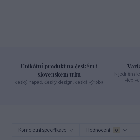
Unikátní produkt na českém i
Varia
slovenském trhu
K jedněm k
více va
český nápad, český design, česká výroba
Kompletní specifikace
Hodnocení
0