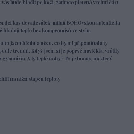
ás bude hladit po kůži, zatímco pletená vrchní část
 srdci kus devadesátek, milují BOHOvskou autenticitu
eré hledají teplo bez kompromisů ve stylu.
uho jsem hledala něco, co by mi připomínalo ty
podle trendů. Když jsem si je poprvé navlékla, vrátily
gymnázia. A ty teplé nohy? To je bonus, na který
hlit na nižší stupeň teploty