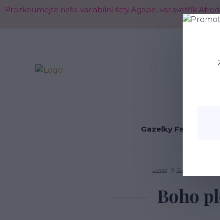
Prozkoumejte naše variabilní šaty Agape, var.svetřík Afr
O nás
Gazelky Fashion
Úvod
Gazelky - boty
Boho pl