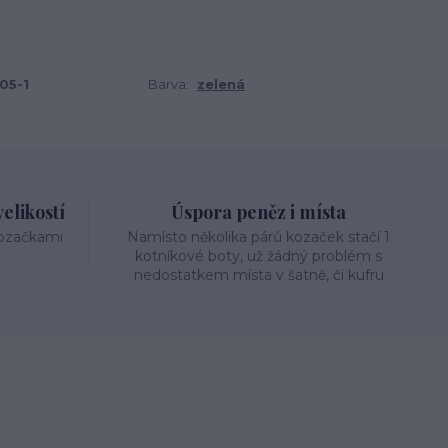
05-1
Barva:
zelená
elikostí
Úspora peněz i místa
kozačkami
Namísto několika párů kozaček stačí 1
kotníkové boty, už žádný problém s
nedostatkem místa v šatně, či kufru