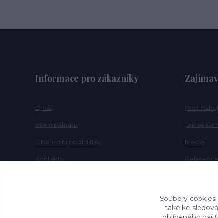
Informace pro zákazníky
Zajímav
O nás
Proč naku
Vše o nákupu
Jak se Gaz
Obchodní podmínky
Média
Kontakty
Referenc
FAQ
Novinky
Soubory cookies
také ke sledová
oblíbeného nasta