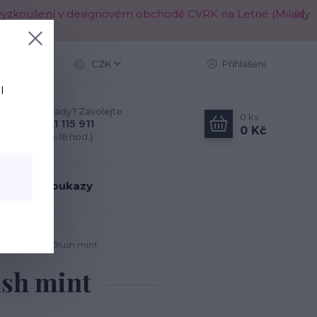
é k vyzkoušení v designovém obchodě CVRK na Letné (Milady
Více
CZK
Přihlášení
l
Nevíte si rady? Zavolejte.
0
ks
+420 721 115 911
0 Kč
(Po-Pá, 10-16 hod.)
árkové poukazy
ky na nohy - Blush mint
ush mint