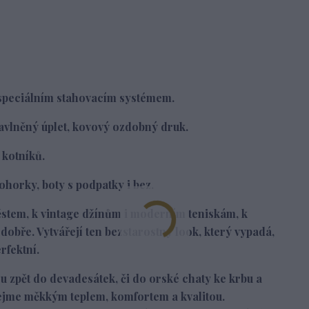
a speciálním stahovacím systémem.
bavlněný úplet, kovový ozdobný druk.
 kotníků.
ohorky, boty s podpatky i bez.
stem, k vintage džínům i moderním teniskám, k
obře. Vytvářejí ten bezstarostný look, který vypadá,
rfektní.
zpět do devadesátek, či do orské chaty ke krbu a
bejme měkkým teplem, komfortem a kvalitou.