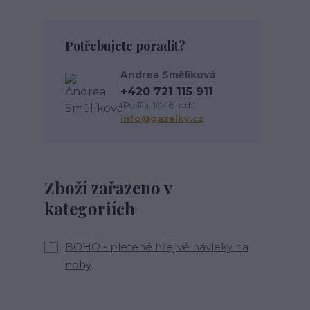
Potřebujete poradit?
Andrea Smělíková
+420 721 115 911
(Po-Pá, 10-16 hod.)
info@gazelky.cz
Zboží zařazeno v
kategoriích
BOHO - pletené hřejivé návleky na
nohy