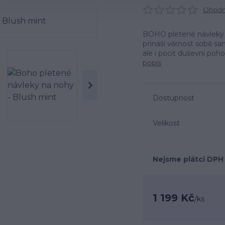
Ohodno
BOHO pletené návleky -
přináší věrnost sobě sa
ale i pocit duševní poho
popis
Dostupnost
Velikost
Nejsme plátci DPH
1 199 Kč
/
ks