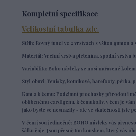
Kompletní specifikace
Velikostní tabulka zde.
Střih:
R
ovný tunel ve 2 vrstvách s všitou gumou 
Materiál:
Vrchní vrstva
pletenina, spodní vrstva 
Variabilita:
Boho návleky se nosí nařasené kolem
Styl obuvi:
Tenisky, kotníkové, barefooty, pérka, p
Kam a k čemu:
Podzimní procházky přírodou i mě
oblíbenému cardigenu, k čemukoliv, v čem je vám d
jako byste se nesnažily - ale ve skutečnosti jste pe
V čem jsou jedinečné:
BOHO návleky vás přenesou 
šálku čaje. Jsou přesně tím kouskem, který vás o