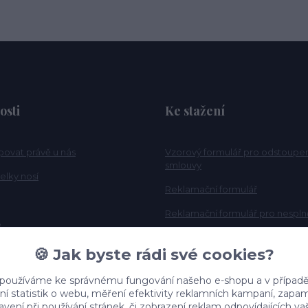
osti
Ke stažení
povat právě u nás
Vzorový formulář pro odstoupe
smlouvy
elky nosí
Reklamační formulář
Reklamační formulář pro nesplně
e
Tabulka velikosti
🍪 Jak byste rádi své cookies?
 používáme ke správnému fungování našeho e-shopu a v případě
ní statistik o webu, měření efektivity reklamních kampaní, zap
vení při používání stránek, či zobrazení reklam odpovídajících v