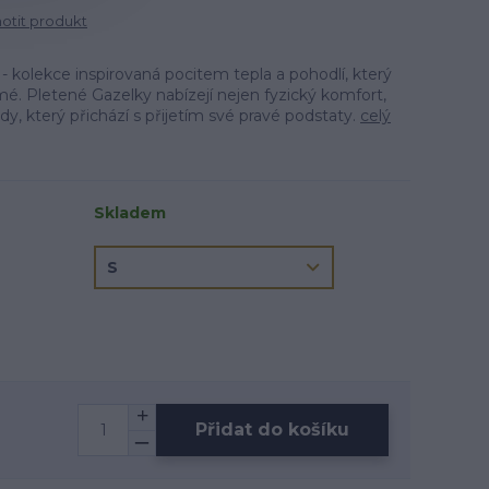
tit produkt
 kolekce inspirovaná pocitem tepla a pohodlí, který
mé. Pletené Gazelky nabízejí nejen fyzický komfort,
dy, který přichází s přijetím své pravé podstaty.
celý
Skladem
Přidat do košíku