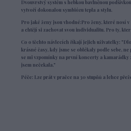
Dvouvrstvý systém s hebkou bavlněnou podšívkou v
vytvoří dokonalou symbiózu tepla a stylu.
Pro jaké ženy jsou vhodné:
Pro ženy, které nosí v
a chtějí si zachovat svou individualitu. Pro ty, kt
Co o těchto návlecích říkají jejich uživatelky:
"Dlo
krásné časy, kdy jsme se oblékaly podle sebe, ne 
se mi vzpomínky na první koncerty a kamarádky z 
jsem nečekala."
Péče
: Lze prát v pračce na 30 stupňů a lehce přeže