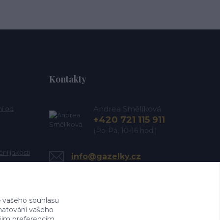
Kontakty
Andrea Smělíková
ní od
+420 721 115 911
(Po-Pá, 10-16 hod.)
ní jakosti
info@gazelky.cz
 vašeho souhlasu
amatování vašeho
ašim preferencím.