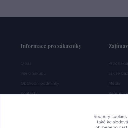
Informace pro zákazníky
Zajímav
O nás
Proč naku
Vše o nákupu
Jak se Gaz
Obchodní podmínky
Média
Kontakty
Referenc
FAQ
Novinky
Soubory cookies
také ke sledová
oblíbeného nasta