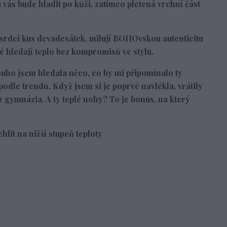
ás bude hladit po kůži, zatímco pletená vrchní část
 srdci kus devadesátek, milují BOHOvskou autenticitu
eré hledají teplo bez kompromisů ve stylu.
uho jsem hledala něco, co by mi připomínalo ty
podle trendů. Když jsem si je poprvé navlékla, vrátily
gymnázia. A ty teplé nohy? To je bonus, na který
hlit na nižší stupeň teploty