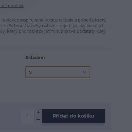
tit produkt
 kolekce inspirovaná pocitem tepla a pohodlí, který
mé. Pletené Gazelky nabízejí nejen fyzický komfort,
dy, který přichází s přijetím své pravé podstaty.
celý
Skladem
Přidat do košíku