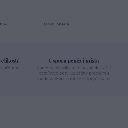
03-1
Barva:
hnědá
elikostí
Úspora peněz i místa
kozačkami
Namísto několika párů kozaček stačí 1
kotníkové boty, už žádný problém s
nedostatkem místa v šatně, či kufru