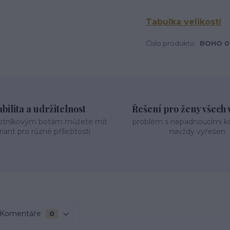
Tabulka velikostí
Číslo produktu:
BOHO 0
bilita a udržitelnost
Řešení pro ženy všech v
otníkovým botám můžete mít
problém s nepadnoucími 
riant pro různé příležitosti
navždy vyřešen
Komentáře
0