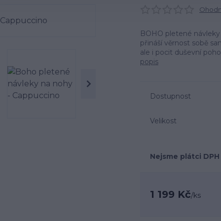
Ohodno
BOHO pletené návleky -
přináší věrnost sobě sa
ale i pocit duševní poho
popis
Dostupnost
Velikost
Nejsme plátci DPH
1 199 Kč
/
ks