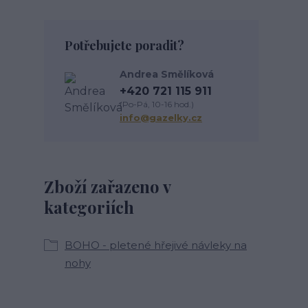
Potřebujete poradit?
Andrea Smělíková
+420 721 115 911
(Po-Pá, 10-16 hod.)
info@gazelky.cz
Zboží zařazeno v
kategoriích
BOHO - pletené hřejivé návleky na
nohy