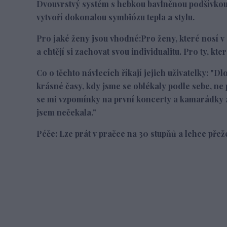
Dvouvrstvý systém s hebkou bavlněnou podšívkou v
vytvoří dokonalou symbiózu tepla a stylu.
Pro jaké ženy jsou vhodné:
Pro ženy, které nosí v
a chtějí si zachovat svou individualitu. Pro ty, kt
Co o těchto návlecích říkají jejich uživatelky:
"Dlo
krásné časy, kdy jsme se oblékaly podle sebe, ne 
se mi vzpomínky na první koncerty a kamarádky z 
jsem nečekala."
Péče
: Lze prát v pračce na 30 stupňů a lehce přeže