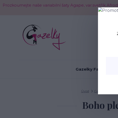
Prozkoumejte naše variabilní šaty Agape, var.svetřík Afr
O nás
Gazelky Fashion
Úvod
Gazelky - boty 
Boho pl