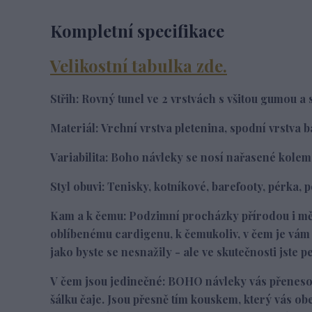
Kompletní specifikace
Velikostní tabulka zde.
Střih:
R
ovný tunel ve 2 vrstvách s všitou gumou 
Materiál:
Vrchní vrstva
pletenina, spodní vrstva 
Variabilita:
Boho návleky se nosí nařasené kolem
Styl obuvi:
Tenisky, kotníkové, barefooty, pérka, p
Kam a k čemu:
Podzimní procházky přírodou i mě
oblíbenému cardigenu, k čemukoliv, v čem je vám d
jako byste se nesnažily - ale ve skutečnosti jste pe
V čem jsou jedinečné:
BOHO návleky vás přenesou 
šálku čaje. Jsou přesně tím kouskem, který vás o