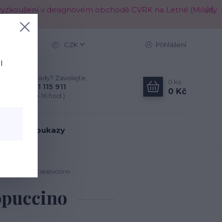
é k vyzkoušení v designovém obchodě CVRK na Letné (Milady
Více
CZK
Přihlášení
l
Nevíte si rady? Zavolejte.
0
ks
+420 721 115 911
0 Kč
(Po-Pá, 10-16 hod.)
árkové poukazy
ky na nohy - Cappuccino
ppuccino