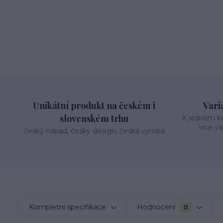
Unikátní produkt na českém i
Varia
slovenském trhu
K jedněm k
více va
český nápad, český design, česká výroba
Kompletní specifikace
Hodnocení
0