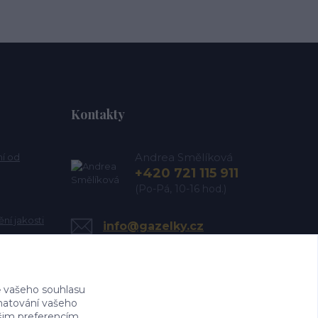
Kontakty
Andrea Smělíková
ní od
+420 721 115 911
(Po-Pá, 10-16 hod.)
ní jakosti
info@gazelky.cz
 vašeho souhlasu
amatování vašeho
ašim preferencím.