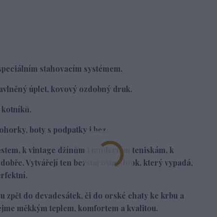
a speciálním stahovacím systémem.
bavlněný úplet, kovový ozdobný druk.
 kotníků.
ohorky, boty s podpatky i bez.
stem, k vintage džínům i moderním teniskám, k
obře. Vytvářejí ten bezstarostný look, který vypadá,
rfektní.
zpět do devadesátek, či do orské chaty ke krbu a
bejme měkkým teplem, komfortem a kvalitou.