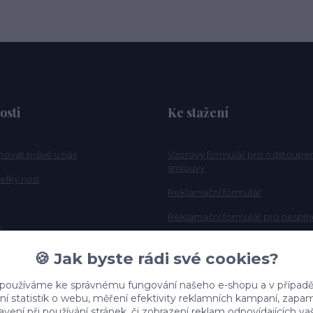
osti
Ke stažení
povat právě u nás
Vzorový formulář pro odstoupe
smlouvy
elky nosí
Reklamační formulář
Reklamační formulář pro nesplně
e
Tabulka velikosti
🍪 Jak byste rádi své cookies?
 používáme ke správnému fungování našeho e-shopu a v případě
ní statistik o webu, měření efektivity reklamních kampaní, zap
vení při používání stránek, či zobrazení reklam odpovídajících v