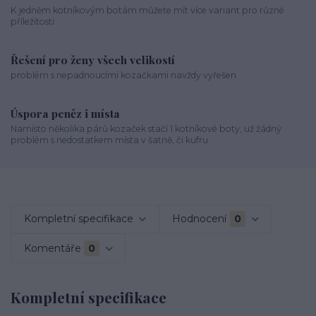
K jedněm kotníkovým botám můžete mít více variant pro různé
příležitosti
Řešení pro ženy všech velikostí
problém s nepadnoucími kozačkami navždy vyřešen
Úspora peněz i místa
Namísto několika párů kozaček stačí 1 kotníkové boty, už žádný
problém s nedostatkem místa v šatně, či kufru
Kompletní specifikace
Hodnocení
0
Komentáře
0
Kompletní specifikace