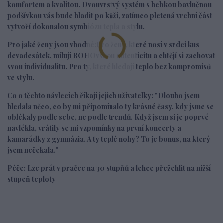
komfortem a kvalitou. Dvouvrstvý systém s hebkou bavlněnou
podšívkou vás bude hladit po kůži, zatímco pletená vrchní část
vytvoří dokonalou symbiózu tepla a stylu.
Pro jaké ženy jsou vhodné:
Pro ženy, které nosí v srdci kus
devadesátek, milují BOHOvskou autenticitu a chtějí si zachovat
svou individualitu. Pro ty, které hledají teplo bez kompromisů
ve stylu.
Co o těchto návlecích říkají jejich uživatelky:
"Dlouho jsem
hledala něco, co by mi připomínalo ty krásné časy, kdy jsme se
oblékaly podle sebe, ne podle trendů. Když jsem si je poprvé
navlékla, vrátily se mi vzpomínky na první koncerty a
kamarádky z gymnázia. A ty teplé nohy? To je bonus, na který
jsem nečekala."
Péče
: Lze prát v pračce na 30 stupňů a lehce přežehlit na nižší
stupeň teploty