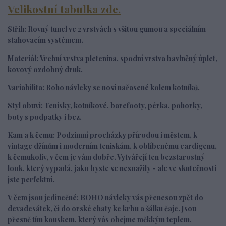
Velikostní tabulka zde.
Střih:
R
ovný tunel ve 2 vrstvách s všitou gumou a speciálním
stahovacím systémem.
Materiál:
Vrchní vrstva
pletenina, spodní vrstva bavlněný úplet,
kovový ozdobný druk.
Variabilita:
Boho návleky se nosí nařasené kolem kotníků.
Styl obuvi:
Tenisky, kotníkové, barefooty, pérka, pohorky,
boty s podpatky i bez.
Kam a k čemu:
Podzimní procházky přírodou i městem, k
vintage džínům i moderním teniskám, k oblíbenému cardigenu,
k čemukoliv, v čem je vám dobře. Vytvářejí ten bezstarostný
look, který vypadá, jako byste se nesnažily - ale ve skutečnosti
jste perfektní.
V čem jsou jedinečné:
BOHO návleky vás přenesou zpět do
devadesátek, či do orské chaty ke krbu a šálku čaje. Jsou
přesně tím kouskem, který vás obejme měkkým teplem,