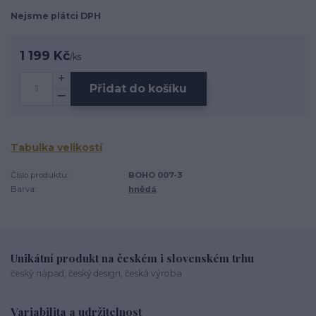
Nejsme plátci DPH
1 199 Kč
/
ks
Přidat do košíku
Tabulka velikostí
Číslo produktu:
BOHO 007-3
Barva:
hnědá
Unikátní produkt na českém i slovenském trhu
český nápad, český design, česká výroba
Variabilita a udržitelnost