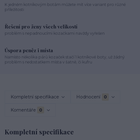
K jedněm kotníkovým botám můžete mít více variant pro různé
příležitosti
Řešení pro ženy všech velikostí
problém s nepadnoucími kozačkami navždy vyřešen
Úspora peněz i místa
Namísto několika párů kozaček stačí 1 kotníkové boty, už žádný
problém s nedostatkem místa v šatně, či kufru
Kompletní specifikace
Hodnocení
0
Komentáře
0
Kompletní specifikace