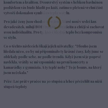
komfortem a kvalitou. Dvouvrstvý systém s hebkou bavlněnou
podšívkou vás bude hladit po kůži, zatímco pletená vrchní část
vytvoří dokonalou symbiózu tepla a stylu.
Pro jaké ženy jsou vhodné:
Pro ženy, které nosí v srdci kus
devadesátek, milují BOHOvskou autenticitu a chtějí si zachovat
svou individualitu. Pro ty, které hledají teplo bez kompromisů
ve stylu.
Co o těchto návlecích říkají jejich uživatelky:
"Dlouho jsem
hledala něco, co by mi připomínalo ty krásné časy, kdy jsme se
oblékaly podle sebe, ne podle trendů. Když jsem si je poprvé
navlékla, vrátily se mi vzpomínky na první koncerty a
kamarádky z gymnázia. A ty teplé nohy? To je bonus, na který
jsem nečekala."
Péče
: Lze prát v pračce na 30 stupňů a lehce přežehlit na nižší
stupeň teploty