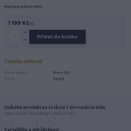
Nejsme plátci DPH
1 199 Kč
/
ks
Přidat do košíku
Tabulka velikostí
Číslo produktu:
Boho 010
Barva:
černá
Unikátní produkt na českém i slovenském trhu
český nápad, český design, česká výroba
Variabilita a udržitelnost