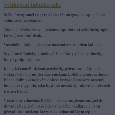
Velikostní tabulka zde.
Střih:
R
ovný tunel ve 2 vrstvách s všitou gumou a speciálním
stahovacím systémem.
Materiál:
Vrchní vrstva
pletenina, spodní vrstva bavlněný úplet,
kovový ozdobný druk.
Variabilita:
Boho návleky se nosí nařasené kolem kotníků.
Styl obuvi:
Tenisky, kotníkové, barefooty, pérka, pohorky,
boty s podpatky i bez.
Kam a k čemu:
Podzimní procházky přírodou i městem, k
vintage džínům i moderním teniskám, k oblíbenému cardigenu,
k čemukoliv, v čem je vám dobře. Vytvářejí ten bezstarostný
look, který vypadá, jako byste se nesnažily - ale ve skutečnosti
jste perfektní.
V čem jsou jedinečné:
BOHO návleky vás přenesou zpět do
devadesátek, či do orské chaty ke krbu a šálku čaje. Jsou
přesně tím kouskem, který vás obejme měkkým teplem,