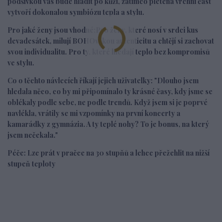
podšívkou vás bude hladit po kůži, zatímco pletená vrchní část
vytvoří dokonalou symbiózu tepla a stylu.
Pro jaké ženy jsou vhodné:
Pro ženy, které nosí v srdci kus
devadesátek, milují BOHOvskou autenticitu a chtějí si zachovat
svou individualitu. Pro ty, které hledají teplo bez kompromisů
ve stylu.
Co o těchto návlecích říkají jejich uživatelky:
"Dlouho jsem
hledala něco, co by mi připomínalo ty krásné časy, kdy jsme se
oblékaly podle sebe, ne podle trendů. Když jsem si je poprvé
navlékla, vrátily se mi vzpomínky na první koncerty a
kamarádky z gymnázia. A ty teplé nohy? To je bonus, na který
jsem nečekala."
Péče
: Lze prát v pračce na 30 stupňů a lehce přežehlit na nižší
stupeň teploty