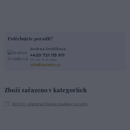
Potřebujete poradit?
Andrea Smělíková
+420 721 115 911
(Po-Pá, 10-16 hod.)
info@gazelky.cz
Zboží zařazeno v kategoriích
BOHO - pletené hřejivé návleky na nohy