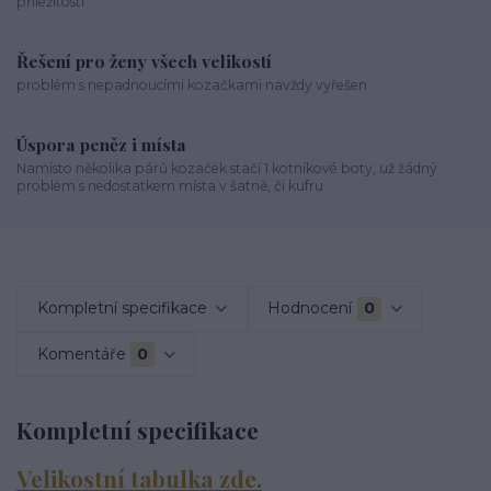
příležitosti
Řešení pro ženy všech velikostí
problém s nepadnoucími kozačkami navždy vyřešen
Úspora peněz i místa
Namísto několika párů kozaček stačí 1 kotníkové boty, už žádný
problém s nedostatkem místa v šatně, či kufru
Kompletní specifikace
Hodnocení
0
Komentáře
0
Kompletní specifikace
Velikostní tabulka zde.