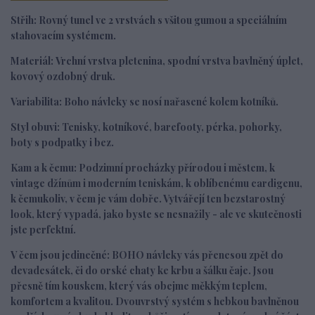
Střih:
R
ovný tunel ve 2 vrstvách s všitou gumou a speciálním
stahovacím systémem.
Materiál:
Vrchní vrstva
pletenina, spodní vrstva bavlněný úplet,
kovový ozdobný druk.
Variabilita:
Boho návleky se nosí nařasené kolem kotníků.
Styl obuvi:
Tenisky, kotníkové, barefooty, pérka, pohorky,
boty s podpatky i bez.
Kam a k čemu:
Podzimní procházky přírodou i městem, k
vintage džínům i moderním teniskám, k oblíbenému cardigenu,
k čemukoliv, v čem je vám dobře. Vytvářejí ten bezstarostný
look, který vypadá, jako byste se nesnažily - ale ve skutečnosti
jste perfektní.
V čem jsou jedinečné:
BOHO návleky vás přenesou zpět do
devadesátek, či do orské chaty ke krbu a šálku čaje. Jsou
přesně tím kouskem, který vás obejme měkkým teplem,
komfortem a kvalitou. Dvouvrstvý systém s hebkou bavlněnou