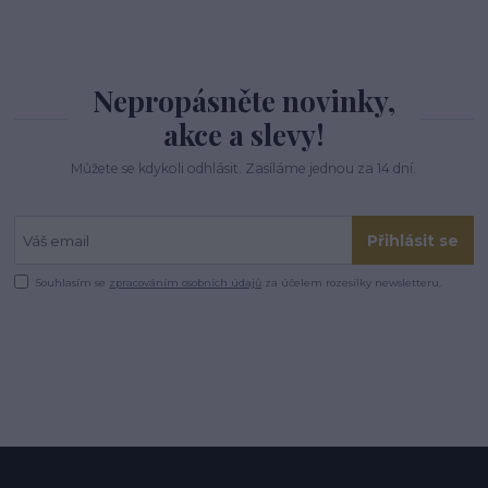
Nepropásněte novinky,
akce a slevy!
Můžete se kdykoli odhlásit. Zasíláme jednou za 14 dní.
Přihlásit se
Souhlasím se
zpracováním osobních údajů
za účelem rozesílky newsletteru.