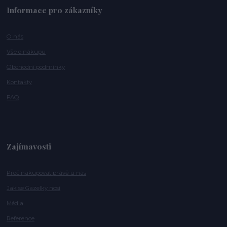
Informace pro zákazníky
O nás
Vše o nákupu
Obchodní podmínky
Kontakty
FAQ
Zajímavosti
Proč nakupovat právě u nás
Jak se Gazelky nosí
Média
Reference