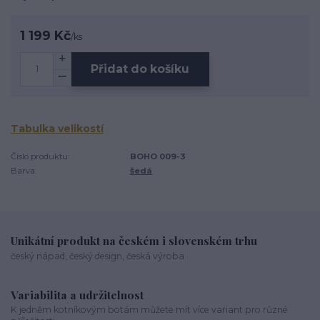
1 199 Kč
/
ks
Přidat do košíku
Tabulka velikostí
Číslo produktu:
BOHO 009-3
Barva:
šedá
Unikátní produkt na českém i slovenském trhu
český nápad, český design, česká výroba
Variabilita a udržitelnost
K jedněm kotníkovým botám můžete mít více variant pro různé