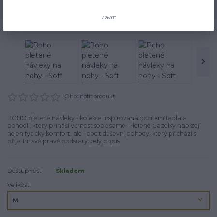
Zavřít
Ohodnotit produkt
BOHO pletené návleky - kolekce inspirovaná pocitem tepla a
pohodlí, který přináší věrnost sobě samé. Pletené Gazelky nabízejí
nejen fyzický komfort, ale i pocit duševní pohody, který přichází s
přijetím své pravé podstaty.
celý popis
Dostupnost
Skladem
Velikost