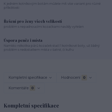
K jedněm kotníkovým botám můžete mít více variant pro různé
příležitosti
Řešení pro ženy všech velikostí
problém s nepadnoucími kozačkami navždy vyřešen
Úspora peněz i místa
Namísto několika párů kozaček stačí 1 kotníkové boty, už žádný
problém s nedostatkem místa v šatně, či kufru
Kompletní specifikace
Hodnocení
0
Komentáře
0
Kompletní specifikace