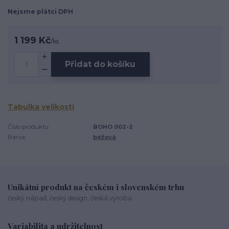
Nejsme plátci DPH
1 199 Kč
/
ks
Přidat do košíku
Tabulka velikostí
Číslo produktu:
BOHO 002-2
Barva:
béžová
Unikátní produkt na českém i slovenském trhu
český nápad, český design, česká výroba
Variabilita a udržitelnost