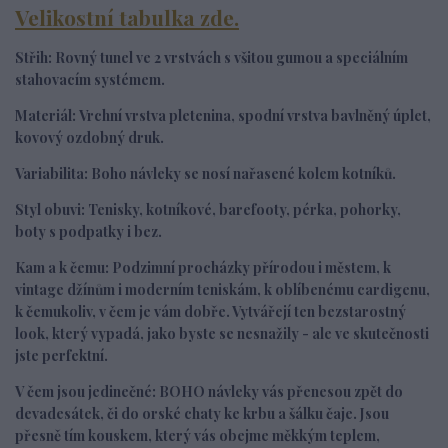
Velikostní tabulka zde.
Střih:
R
ovný tunel ve 2 vrstvách s všitou gumou a speciálním
stahovacím systémem.
Materiál:
Vrchní vrstva
pletenina, spodní vrstva bavlněný úplet,
kovový ozdobný druk.
Variabilita:
Boho návleky se nosí nařasené kolem kotníků.
Styl obuvi:
Tenisky, kotníkové, barefooty, pérka, pohorky,
boty s podpatky i bez.
Kam a k čemu:
Podzimní procházky přírodou i městem, k
vintage džínům i moderním teniskám, k oblíbenému cardigenu,
k čemukoliv, v čem je vám dobře. Vytvářejí ten bezstarostný
look, který vypadá, jako byste se nesnažily - ale ve skutečnosti
jste perfektní.
V čem jsou jedinečné:
BOHO návleky vás přenesou zpět do
devadesátek, či do orské chaty ke krbu a šálku čaje. Jsou
přesně tím kouskem, který vás obejme měkkým teplem,