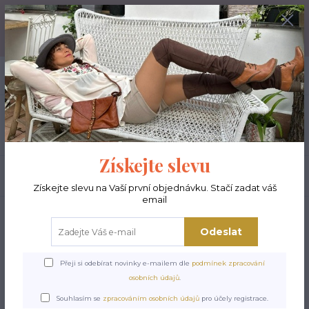
Prozkoumejte naše variabilní šaty Agape, var.svetřík Afrodite a
nové dlouhé bohyňské šaty Rhea! - od 1.8.2026 také k vyzkoušení v
designovém obchodě CVRK na Letné (Milady Horákové 815/42,
Praha-Letná).
+420 721 115 911
0
ks
CZK
0 Kč
(Po-Pá, 10-16 hod.)
Menu
Získejte slevu
Hledat
Získejte slevu na Vaší první objednávku. Stačí zadat váš
email
Úvod
Gazelky - boty do kabelky
BOHO - pletené hřejivé návleky na nohy
Boho pletené návleky na nohy - Soft beige
Odeslat
Boho pletené návleky na
Přeji si odebírat novinky e-mailem dle
podmínek zpracování
nohy - Soft beige
osobních údajů
.
Souhlasím se
zpracováním osobních údajů
pro účely registrace.