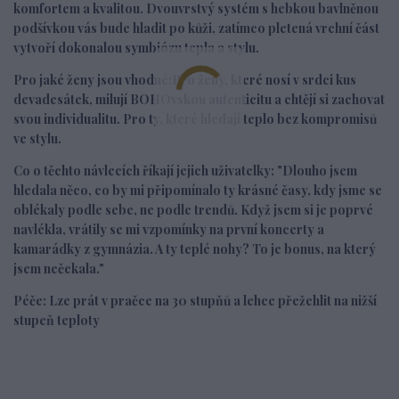
komfortem a kvalitou. Dvouvrstvý systém s hebkou bavlněnou
podšívkou vás bude hladit po kůži, zatímco pletená vrchní část
vytvoří dokonalou symbiózu tepla a stylu.
Pro jaké ženy jsou vhodné:
Pro ženy, které nosí v srdci kus
devadesátek, milují BOHOvskou autenticitu a chtějí si zachovat
svou individualitu. Pro ty, které hledají teplo bez kompromisů
ve stylu.
Co o těchto návlecích říkají jejich uživatelky:
"Dlouho jsem
hledala něco, co by mi připomínalo ty krásné časy, kdy jsme se
oblékaly podle sebe, ne podle trendů. Když jsem si je poprvé
navlékla, vrátily se mi vzpomínky na první koncerty a
kamarádky z gymnázia. A ty teplé nohy? To je bonus, na který
jsem nečekala."
Péče
: Lze prát v pračce na 30 stupňů a lehce přežehlit na nižší
stupeň teploty