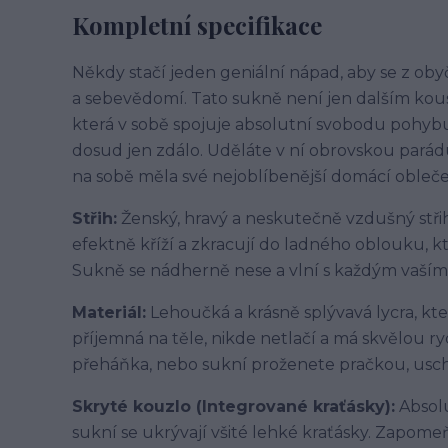
Kompletní specifikace
Někdy stačí jeden geniální nápad, aby se z ob
a sebevědomí. Tato sukně není jen dalším kous
která v sobě spojuje absolutní svobodu pohybu,
dosud jen zdálo. Uděláte v ní obrovskou parádu
na sobě měla své nejoblíbenější domácí obleče
Střih:
Ženský, hravý a neskutečně vzdušný střih
efektně kříží a zkracují do ladného oblouku, k
Sukně se nádherně nese a vlní s každým vaší
Materiál:
Lehoučká a krásně splývavá lycra, kter
příjemná na těle, nikde netlačí a má skvělou ry
přeháňka, nebo sukní proženete pračkou, uschne
Skryté kouzlo (Integrované kraťásky):
Absol
sukní se ukrývají všité lehké kraťásky. Zapom