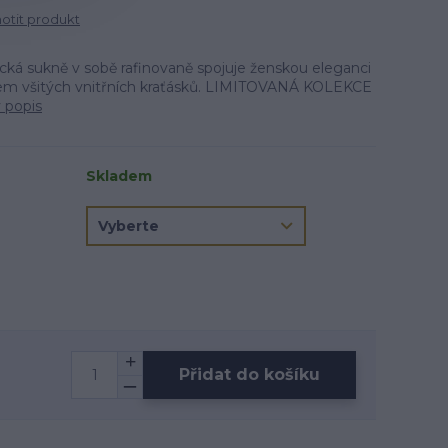
tit produkt
cká sukně v sobě rafinovaně spojuje ženskou eleganci
m všitých vnitřních kraťásků. LIMITOVANÁ KOLEKCE
ý popis
Skladem
Přidat do košíku