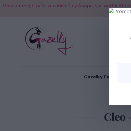
Prozkoumejte naše variabilní šaty Agape, var.svetřík Afr
O nás
Gazelky Fashion
Úvod
Cleo 