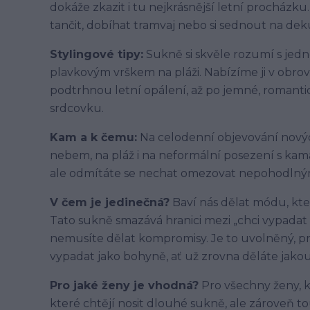
dokáže zkazit i tu nejkrásnější letní procházku
tančit, dobíhat tramvaj nebo si sednout na de
Stylingové tipy:
Sukně si skvěle rozumí s je
plavkovým vrškem na pláži. Nabízíme ji v obrov
podtrhnou letní opálení, až po jemné, romantick
srdcovku.
Kam a k čemu:
Na celodenní objevování nových
nebem, na pláž i na neformální posezení s kam
ale odmítáte se nechat omezovat nepohodlný
V čem je jedinečná?
Baví nás dělat módu, kte
Tato sukně smazává hranici mezi „chci vypadat 
nemusíte dělat kompromisy. Je to uvolněný, p
vypadat jako bohyně, ať už zrovna děláte jakouk
Pro jaké ženy je vhodná?
Pro všechny ženy, kte
které chtějí nosit dlouhé sukně, ale zároveň to