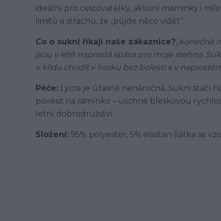
ideální pro cestovatelky, aktivní maminky i milo
limitů a strachu, že „půjde něco vidět“.
Co o sukni říkají naše zákaznice?
„Konečně ně
jsou v létě naprostá spása pro moje stehna. Su
v klidu chodit v horku bez bolesti a v naprostém
Péče:
Lycra je úžasně nenáročná. Sukni stačí ho
pověsit na ramínko – uschne bleskovou rychlostí
letní dobrodružství.
Složení:
95% polyester, 5% elastan (látka se v