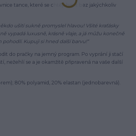
vnice tance, které se chtějí bavit bez jakýchkoliv
kdo ušití sukně promyslel hlavou! Všité kraťásky
kně vypadá luxusně, krásně vlaje, a já můžu konečně
 pohodlí. Kupuji si hned další barvu!“
dit do pračky na jemný program. Po vyprání ji stačí
, nežehlí se a je okamžitě připravená na vaše další
zorem); 80% polyamid, 20% elastan (jednobarevná).