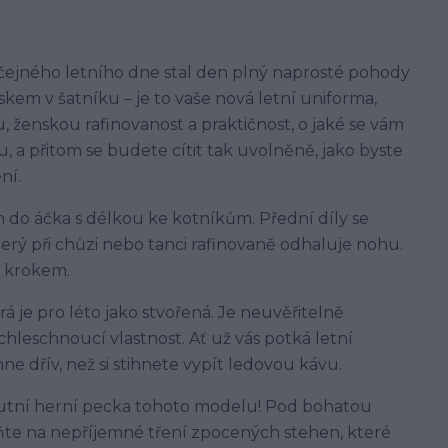
yčejného letního dne stal den plný naprosté pohody
kem v šatníku – je to vaše nová letní uniforma,
 ženskou rafinovanost a praktičnost, o jaké se vám
, a přitom se budete cítit tak uvolněně, jako byste
ní.
 do áčka s délkou ke kotníkům. Přední díly se
terý při chůzi nebo tanci rafinovaně odhaluje nohu.
m krokem.
á je pro léto jako stvořená. Je neuvěřitelně
chleschnoucí vlastnost. Ať už vás potká letní
 dřív, než si stihnete vypít ledovou kávu.
utní herní pecka tohoto modelu! Pod bohatou
eňte na nepříjemné tření zpocených stehen, které