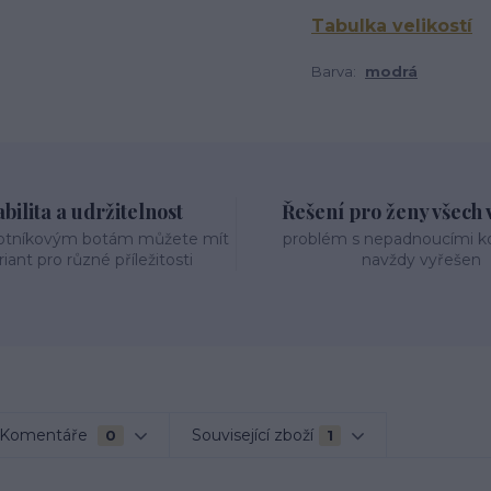
Tabulka velikostí
Barva:
modrá
bilita a udržitelnost
Řešení pro ženy všech v
otníkovým botám můžete mít
problém s nepadnoucími 
riant pro různé příležitosti
navždy vyřešen
Komentáře
Související zboží
0
1