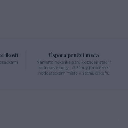
elikostí
Úspora peněz i místa
kozačkami
Namísto několika párů kozaček stačí 1
kotníkové boty, už žádný problém s
nedostatkem místa v šatně, či kufru