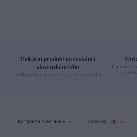
Unikátní produkt na českém i
Varia
slovenském trhu
K jedněm k
více va
český nápad, český design, česká výroba
Kompletní specifikace
Hodnocení
0