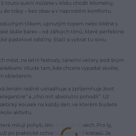
. S touto sukní můžete v klidu chodit kilometry,
ku do trávy – bez obav a v naprostém komfortu.
dnoduchým tílkem, upnutým topem nebo klidně s
ské škále barev – od zářivých tónů, které perfektně
é pastelové odstíny. Stačí si vybrat tu svou
 měst, na letní festivaly, taneční večery pod širým
arádkami. Všude tam, kde chcete vypadat skvěle,
m oblečením.
rá ženám reálně usnadňuje a zpříjemňuje život.
elegantně“ a „chci mít absolutní pohodlí“. Už
raktický kousek na každý den, ve kterém budete
oliv aktivitu.
ré milují pohyb, léto a vítr ve vlasech. Pro ty,
uží po praktické ochraně a pohodlí kraťasů. Je