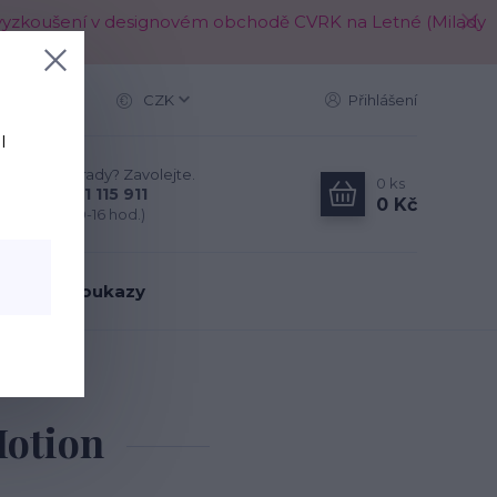
é k vyzkoušení v designovém obchodě CVRK na Letné (Milady
Více
CZK
Přihlášení
l
Nevíte si rady? Zavolejte.
0
ks
+420 721 115 911
0 Kč
(Po-Pá, 10-16 hod.)
árkové poukazy
a Motion
Motion