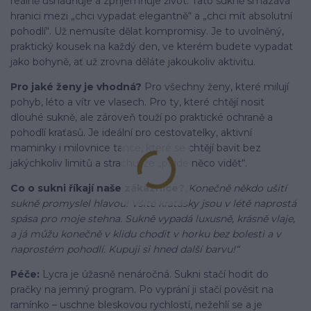
reálně usnadňuje a zpříjemňuje život. Tato sukně smazává
hranici mezi „chci vypadat elegantně“ a „chci mít absolutní
pohodlí“. Už nemusíte dělat kompromisy. Je to uvolněný,
praktický kousek na každý den, ve kterém budete vypadat
jako bohyně, ať už zrovna děláte jakoukoliv aktivitu.
Pro jaké ženy je vhodná?
Pro všechny ženy, které milují
pohyb, léto a vítr ve vlasech. Pro ty, které chtějí nosit
dlouhé sukně, ale zároveň touží po praktické ochraně a
pohodlí kraťasů. Je ideální pro cestovatelky, aktivní
maminky i milovnice tance, které se chtějí bavit bez
jakýchkoliv limitů a strachu, že „půjde něco vidět“.
Co o sukni říkají naše zákaznice?
„Konečně někdo ušití
sukně promyslel hlavou! Všité kraťásky jsou v létě naprostá
spása pro moje stehna. Sukně vypadá luxusně, krásně vlaje,
a já můžu konečně v klidu chodit v horku bez bolesti a v
naprostém pohodlí. Kupuji si hned další barvu!“
Péče:
Lycra je úžasně nenáročná. Sukni stačí hodit do
pračky na jemný program. Po vyprání ji stačí pověsit na
ramínko – uschne bleskovou rychlostí, nežehlí se a je