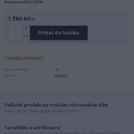
Nejsme plátci DPH
1 390 Kč
/
ks
Přidat do košíku
Tabulka velikostí
Číslo produktu:
-2
Barva:
růžová
Unikátní produkt na českém i slovenském trhu
český nápad, český design, česká výroba
Variabilita a udržitelnost
K jedněm kotníkovým botám můžete mít více variant pro různé