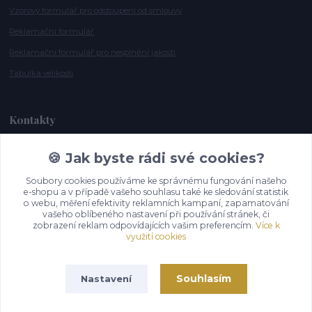
Vzorový formulář pro odstoupení od smlouvy
Reklamační formulář
Reklamační formulář pro nesplnění jakosti
Tabulka velikosti
Kontakty
🍪 Jak byste rádi své cookies?
Andrea Smělíková
+420 721 115 911
Soubory cookies používáme ke správnému fungování našeho
(Po-Pá, 10-16 hod.)
e-shopu a v případě vašeho souhlasu také ke sledování statistik
o webu, měření efektivity reklamních kampaní, zapamatování
info@gazelky.cz
vašeho oblíbeného nastavení při používání stránek, či
zobrazení reklam odpovídajících vašim preferencím.
Více k
využití cookies
Souhlasím
Nastavení