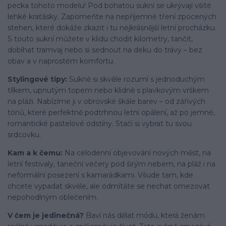
pecka tohoto modelu! Pod bohatou sukní se ukrývají všité
lehké kraťásky. Zapomeňte na nepříjemné tření zpocených
stehen, které dokáže zkazit i tu nejkrásnější letní procházku.
S touto sukní můžete v klidu chodit kilometry, tančit,
dobíhat tramvaj nebo si sednout na deku do trávy – bez
obav a v naprostém komfortu.
Stylingové tipy:
Sukně si skvěle rozumí s jednoduchým
tílkem, upnutým topem nebo klidně s plavkovým vrškem
na pláži. Nabízíme ji v obrovské škále barev – od zářivých
tónů, které perfektně podtrhnou letní opálení, až po jemné,
romantické pastelové odstíny. Stačí si vybrat tu svou
srdcovku.
Kam a k čemu:
Na celodenní objevování nových měst, na
letní festivaly, taneční večery pod širým nebem, na pláž i na
neformální posezení s kamarádkami. Všude tam, kde
chcete vypadat skvěle, ale odmítáte se nechat omezovat
nepohodlným oblečením.
V čem je jedinečná?
Baví nás dělat módu, která ženám