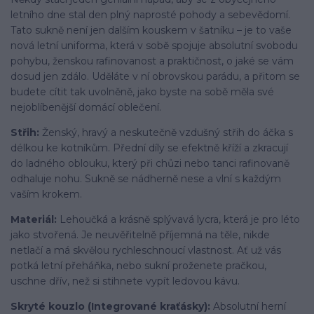
letního dne stal den plný naprosté pohody a sebevědomí.
Tato sukně není jen dalším kouskem v šatníku – je to vaše
nová letní uniforma, která v sobě spojuje absolutní svobodu
pohybu, ženskou rafinovanost a praktičnost, o jaké se vám
dosud jen zdálo. Uděláte v ní obrovskou parádu, a přitom se
budete cítit tak uvolněně, jako byste na sobě měla své
nejoblíbenější domácí oblečení.
Střih:
Ženský, hravý a neskutečně vzdušný střih do áčka s
délkou ke kotníkům. Přední díly se efektně kříží a zkracují
do ladného oblouku, který při chůzi nebo tanci rafinovaně
odhaluje nohu. Sukně se nádherně nese a vlní s každým
vaším krokem.
Materiál:
Lehoučká a krásně splývavá lycra, která je pro léto
jako stvořená. Je neuvěřitelně příjemná na těle, nikde
netlačí a má skvělou rychleschnoucí vlastnost. Ať už vás
potká letní přeháňka, nebo sukní proženete pračkou,
uschne dřív, než si stihnete vypít ledovou kávu.
Skryté kouzlo (Integrované kraťásky):
Absolutní herní