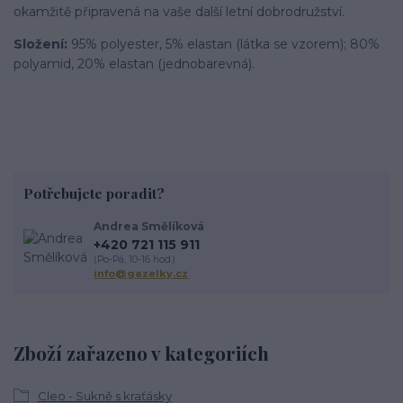
okamžitě připravená na vaše další letní dobrodružství.
Složení:
95% polyester, 5% elastan (látka se vzorem); 80%
polyamid, 20% elastan (jednobarevná).
Potřebujete poradit?
Andrea Smělíková
+420 721 115 911
(Po-Pá, 10-16 hod.)
info@gazelky.cz
Zboží zařazeno v kategoriích
Cleo - Sukně s kraťásky