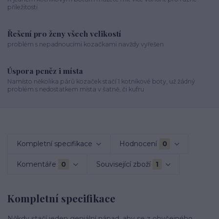
příležitosti
Řešení pro ženy všech velikostí
problém s nepadnoucími kozačkami navždy vyřešen
Úspora peněz i místa
Namísto několika párů kozaček stačí 1 kotníkové boty, už žádný
problém s nedostatkem místa v šatně, či kufru
Kompletní specifikace
Hodnocení
0
Komentáře
0
Související zboží
1
Kompletní specifikace
Někdy stačí jeden geniální nápad, aby se z obyčejného