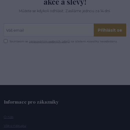
akce a slevy!
Můžete se kdykoli odhlásit. Zasíláme jednou za 14 dní.
Přihlásit se
Souhlasím se
zpracováním osobních údajů
za účelem rozesílky newsletteru.
Informace pro zákazníky
O nás
Vše o nákupu