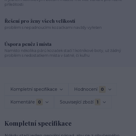
příležitosti
Řešení pro ženy všech velikostí
problém s nepadnoucími kozačkami navždy vyřešen
Úspora peněz i místa
Namísto několika párů kozaček stačí 1 kotníkové boty, už žádný
problém s nedostatkem místa v šatně, či kufru
Kompletní specifikace
Hodnocení
0
Komentáře
0
Související zboží
1
Kompletní specifikace
Někdy stačí jeden geniální nápad, aby se z obyčejného