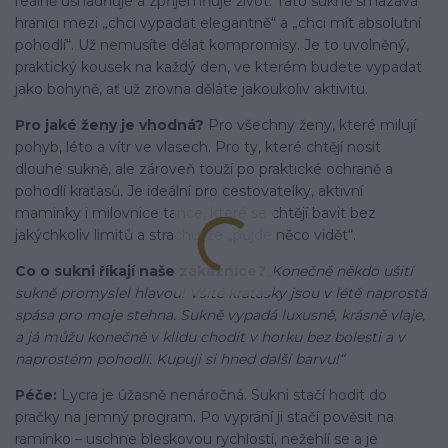
reálně usnadňuje a zpříjemňuje život. Tato sukně smazává
hranici mezi „chci vypadat elegantně“ a „chci mít absolutní
pohodlí“. Už nemusíte dělat kompromisy. Je to uvolněný,
praktický kousek na každý den, ve kterém budete vypadat
jako bohyně, ať už zrovna děláte jakoukoliv aktivitu.
Pro jaké ženy je vhodná?
Pro všechny ženy, které milují
pohyb, léto a vítr ve vlasech. Pro ty, které chtějí nosit
dlouhé sukně, ale zároveň touží po praktické ochraně a
pohodlí kraťasů. Je ideální pro cestovatelky, aktivní
maminky i milovnice tance, které se chtějí bavit bez
jakýchkoliv limitů a strachu, že „půjde něco vidět“.
Co o sukni říkají naše zákaznice?
„Konečně někdo ušití
sukně promyslel hlavou! Všité kraťásky jsou v létě naprostá
spása pro moje stehna. Sukně vypadá luxusně, krásně vlaje,
a já můžu konečně v klidu chodit v horku bez bolesti a v
naprostém pohodlí. Kupuji si hned další barvu!“
Péče:
Lycra je úžasně nenáročná. Sukni stačí hodit do
pračky na jemný program. Po vyprání ji stačí pověsit na
ramínko – uschne bleskovou rychlostí, nežehlí se a je