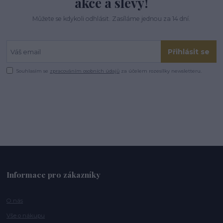
akce a slevy!
Můžete se kdykoli odhlásit. Zasíláme jednou za 14 dní.
Přihlásit se
Souhlasím se
zpracováním osobních údajů
za účelem rozesílky newsletteru.
Informace pro zákazníky
O nás
Vše o nákupu