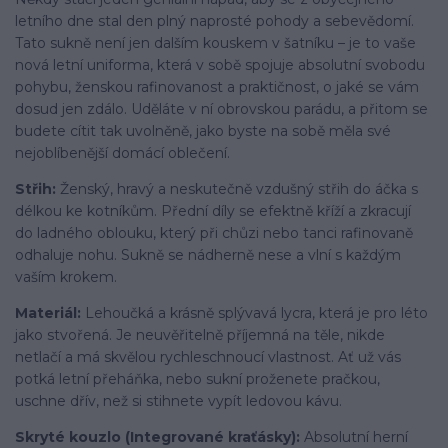
letního dne stal den plný naprosté pohody a sebevědomí.
Tato sukně není jen dalším kouskem v šatníku – je to vaše
nová letní uniforma, která v sobě spojuje absolutní svobodu
pohybu, ženskou rafinovanost a praktičnost, o jaké se vám
dosud jen zdálo. Uděláte v ní obrovskou parádu, a přitom se
budete cítit tak uvolněně, jako byste na sobě měla své
nejoblíbenější domácí oblečení.
Střih:
Ženský, hravý a neskutečně vzdušný střih do áčka s
délkou ke kotníkům. Přední díly se efektně kříží a zkracují
do ladného oblouku, který při chůzi nebo tanci rafinovaně
odhaluje nohu. Sukně se nádherně nese a vlní s každým
vaším krokem.
Materiál:
Lehoučká a krásně splývavá lycra, která je pro léto
jako stvořená. Je neuvěřitelně příjemná na těle, nikde
netlačí a má skvělou rychleschnoucí vlastnost. Ať už vás
potká letní přeháňka, nebo sukní proženete pračkou,
uschne dřív, než si stihnete vypít ledovou kávu.
Skryté kouzlo (Integrované kraťásky):
Absolutní herní