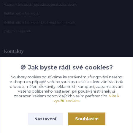
Vzorový formulář pro odstoupení od smlouvy
Reklamační formulář
Reklamační formulář pro nesplnění jakosti
Tabulka velikosti
Kontakty
🍪 Jak byste rádi své cookies?
Andrea Smělíková
+420 721 115 911
Soubory cookies používáme ke správnému fungování našeho
(Po-Pá, 10-16 hod.)
e-shopu a v případě vašeho souhlasu také ke sledování statistik
o webu, měření efektivity reklamních kampaní, zapamatování
info@gazelky.cz
vašeho oblíbeného nastavení při používání stránek, či
zobrazení reklam odpovídajících vašim preferencím.
Více k
využití cookies
Souhlasím
Nastavení