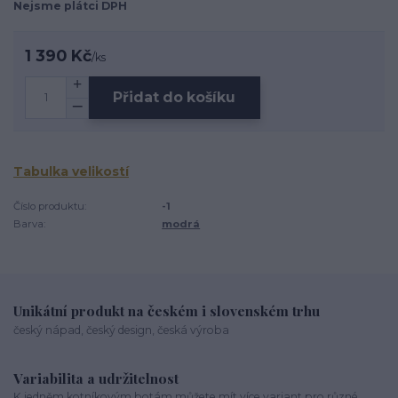
Nejsme plátci DPH
1 390 Kč
/
ks
Přidat do košíku
Tabulka velikostí
Číslo produktu:
-1
Barva:
modrá
Unikátní produkt na českém i slovenském trhu
český nápad, český design, česká výroba
Variabilita a udržitelnost
K jedněm kotníkovým botám můžete mít více variant pro různé