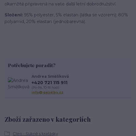
okamžitě připravená na vaše další letní dobrodružství.
Složení:
95% polyester, 5% elastan (látka se vzorem); 80%
polyamid, 20% elastan (jednobarevná).
Potřebujete poradit?
Andrea Smělíková
+420 721 115 911
(Po-Pá, 10-16 hod.)
info@gazelky.cz
Zboží zařazeno v kategoriích
Cleo - Sukně s kraťásky