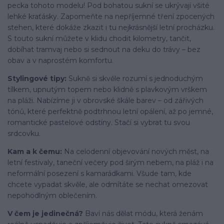
pecka tohoto modelu! Pod bohatou sukní se ukrývají všité
lehké kraťásky. Zapomeňte na nepříjemné tření zpocených
stehen, které dokáže zkazit i tu nejkrásnější letní procházku.
S touto sukní můžete v klidu chodit kilometry, tančit,
dobíhat tramvaj nebo si sednout na deku do trávy – bez
obav a v naprostém komfortu.
Stylingové tipy:
Sukně si skvěle rozumí s jednoduchým
tílkem, upnutým topem nebo klidně s plavkovým vrškem
na pláži. Nabízíme ji v obrovské škále barev – od zářivých
tónů, které perfektně podtrhnou letní opálení, až po jemné,
romantické pastelové odstíny. Stačí si vybrat tu svou
srdcovku.
Kam a k čemu:
Na celodenní objevování nových měst, na
letní festivaly, taneční večery pod širým nebem, na pláž i na
neformální posezení s kamarádkami. Všude tam, kde
chcete vypadat skvěle, ale odmítáte se nechat omezovat
nepohodlným oblečením.
V čem je jedinečná?
Baví nás dělat módu, která ženám