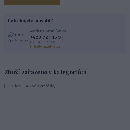
Potřebujete poradit?
Andrea Smělíková
+420 721 115 911
(Po-Pá, 10-16 hod.)
info@gazelky.cz
Zboží zařazeno v kategoriích
Cleo - Sukně s kraťásky