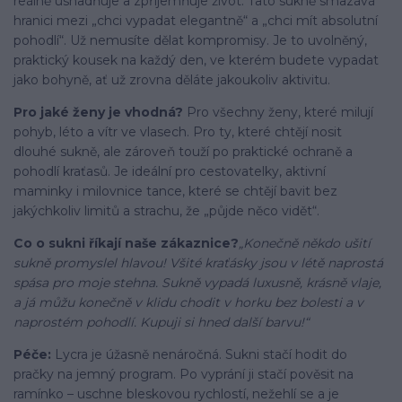
reálně usnadňuje a zpříjemňuje život. Tato sukně smazává
hranici mezi „chci vypadat elegantně“ a „chci mít absolutní
pohodlí“. Už nemusíte dělat kompromisy. Je to uvolněný,
praktický kousek na každý den, ve kterém budete vypadat
jako bohyně, ať už zrovna děláte jakoukoliv aktivitu.
Pro jaké ženy je vhodná?
Pro všechny ženy, které milují
pohyb, léto a vítr ve vlasech. Pro ty, které chtějí nosit
dlouhé sukně, ale zároveň touží po praktické ochraně a
pohodlí kraťasů. Je ideální pro cestovatelky, aktivní
maminky i milovnice tance, které se chtějí bavit bez
jakýchkoliv limitů a strachu, že „půjde něco vidět“.
Co o sukni říkají naše zákaznice?
„Konečně někdo ušití
sukně promyslel hlavou! Všité kraťásky jsou v létě naprostá
spása pro moje stehna. Sukně vypadá luxusně, krásně vlaje,
a já můžu konečně v klidu chodit v horku bez bolesti a v
naprostém pohodlí. Kupuji si hned další barvu!“
Péče:
Lycra je úžasně nenáročná. Sukni stačí hodit do
pračky na jemný program. Po vyprání ji stačí pověsit na
ramínko – uschne bleskovou rychlostí, nežehlí se a je