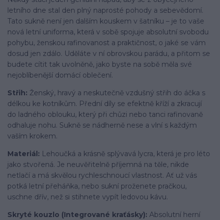
letního dne stal den plný naprosté pohody a sebevědomí.
Tato sukně není jen dalším kouskem v šatníku – je to vaše
nová letní uniforma, která v sobě spojuje absolutní svobodu
pohybu, ženskou rafinovanost a praktičnost, o jaké se vám
dosud jen zdálo. Uděláte v ní obrovskou parádu, a přitom se
budete cítit tak uvolněně, jako byste na sobě měla své
nejoblíbenější domácí oblečení.
Střih:
Ženský, hravý a neskutečně vzdušný střih do áčka s
délkou ke kotníkům. Přední díly se efektně kříží a zkracují
do ladného oblouku, který při chůzi nebo tanci rafinovaně
odhaluje nohu. Sukně se nádherně nese a vlní s každým
vaším krokem.
Materiál:
Lehoučká a krásně splývavá lycra, která je pro léto
jako stvořená. Je neuvěřitelně příjemná na těle, nikde
netlačí a má skvělou rychleschnoucí vlastnost. Ať už vás
potká letní přeháňka, nebo sukní proženete pračkou,
uschne dřív, než si stihnete vypít ledovou kávu.
Skryté kouzlo (Integrované kraťásky):
Absolutní herní