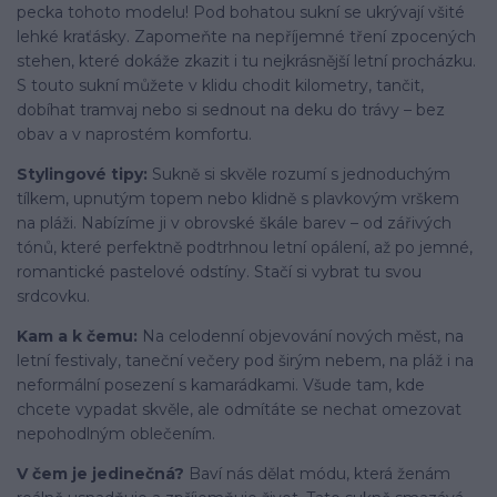
pecka tohoto modelu! Pod bohatou sukní se ukrývají všité
lehké kraťásky. Zapomeňte na nepříjemné tření zpocených
stehen, které dokáže zkazit i tu nejkrásnější letní procházku.
S touto sukní můžete v klidu chodit kilometry, tančit,
dobíhat tramvaj nebo si sednout na deku do trávy – bez
obav a v naprostém komfortu.
Stylingové tipy:
Sukně si skvěle rozumí s jednoduchým
tílkem, upnutým topem nebo klidně s plavkovým vrškem
na pláži. Nabízíme ji v obrovské škále barev – od zářivých
tónů, které perfektně podtrhnou letní opálení, až po jemné,
romantické pastelové odstíny. Stačí si vybrat tu svou
srdcovku.
Kam a k čemu:
Na celodenní objevování nových měst, na
letní festivaly, taneční večery pod širým nebem, na pláž i na
neformální posezení s kamarádkami. Všude tam, kde
chcete vypadat skvěle, ale odmítáte se nechat omezovat
nepohodlným oblečením.
V čem je jedinečná?
Baví nás dělat módu, která ženám