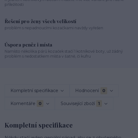
příležitosti
Řešení pro ženy všech velikostí
problém s nepadnoucími kozačkami navždy vyřešen
Úspora peněz i místa
Namísto několika párů kozaček stačí 1 kotníkové boty, už žádný
problém s nedostatkem místa v šatně, či kufru
Kompletní specifikace
Hodnocení
0
Komentáře
0
Související zboží
1
Kompletní specifikace
Někdy stačí jeden geniální nápad, aby se z obyčejného