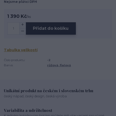
Nejsme plátci DPH
1 390 Kč
/
ks
Přidat do košíku
Tabulka velikostí
Číslo produktu:
-2
Barva:
růžová, fialová
Unikátní produkt na českém i slovenském trhu
český nápad, český design, česká výroba
Variabilita a udržitelnost
K jedněm kotníkovým botám můžete mít více variant pro různé