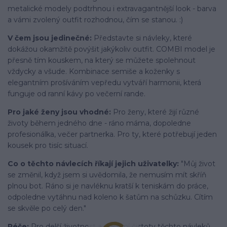
metalické modely podtrhnou i extravagantnější look - barva
a vámi zvolený outfit rozhodnou, čím se stanou. :)
V čem jsou jedinečné:
Představte si návleky, které
dokážou okamžitě povýšit jakýkoliv outfit. COMBI model je
přesně tím kouskem, na který se můžete spolehnout
vždycky a všude. Kombinace semiše a koženky s
elegantním prošíváním vepředu vytváří harmonii, která
funguje od ranní kávy po večerní rande.
Pro jaké ženy jsou vhodné:
Pro ženy, které žijí různé
životy během jedného dne - ráno máma, dopoledne
profesionálka, večer partnerka. Pro ty, které potřebují jeden
kousek pro tisíc situací.
Co o těchto návlecích říkají jejich uživatelky:
"Můj život
se změnil, když jsem si uvědomila, že nemusím mít skříň
plnou bot. Ráno si je navléknu kratší k teniskám do práce,
odpoledne vytáhnu nad koleno k šatům na schůzku. Cítím
se skvěle po celý den."
Péče:
Pro delší životnost a udržení čistoty těchto návleků