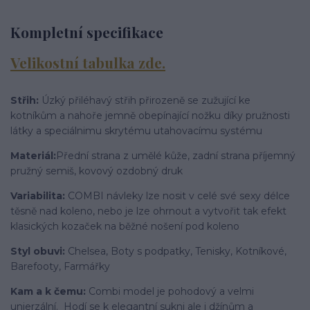
Kompletní specifikace
Velikostní tabulka zde.
Střih:
Úzký přiléhavý střih přirozeně se zužující ke
kotníkům a nahoře jemně obepínající nožku díky pružnosti
látky a speciálnimu skrytému utahovacímu systému
Materiál:
Přední strana z umělé kůže, zadní strana příjemný
pružný semiš, kovový ozdobný druk
Variabilita:
COMBI návleky lze nosit v celé své sexy délce
těsně nad koleno, nebo je lze ohrnout a vytvořit tak efekt
klasických kozaček na běžné nošení pod koleno
Styl obuvi:
Chelsea, Boty s podpatky, Tenisky, Kotníkové,
Barefooty, Farmářky
Kam a k čemu:
Combi model je pohodový a velmi
unierzální. Hodí se k elegantní sukni ale i džínům a