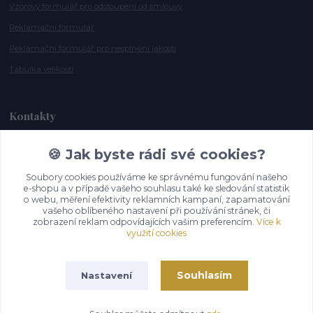
Vzorový formulář pro odstoupení od smlouvy
Reklamační formulář
Reklamační formulář pro nesplnění jakosti
Tabulka velikosti
Kontakty
🍪 Jak byste rádi své cookies?
Andrea Smělíková
+420 721 115 911
Soubory cookies používáme ke správnému fungování našeho
(Po-Pá, 10-16 hod.)
e-shopu a v případě vašeho souhlasu také ke sledování statistik
o webu, měření efektivity reklamních kampaní, zapamatování
info@gazelky.cz
vašeho oblíbeného nastavení při používání stránek, či
zobrazení reklam odpovídajících vašim preferencím.
Více k
využití cookies
Souhlasím
Nastavení