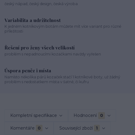
český nápad, český design, česká výroba
Variabilita a udržitelnost
K jedněm kotníkovým botám můžete mít více variant pro různé
příležitosti
Řešení pro ženy všech velikostí
problém s nepadnoucími kozačkami navždy vyřešen
Úspora peněz i místa
Namísto několika párů kozaček stačí 1 kotníkové boty, už žádný
problém s nedostatkem místa v šatně, či kufru
Kompletní specifikace
Hodnocení
0
Komentáře
0
Související zboží
1