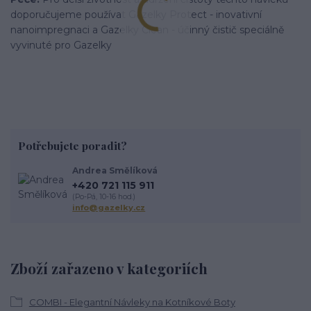
doporučujeme používat Gazelky Protect - inovativní
nanoimpregnaci a Gazelky Clean - účinný čistič speciálně
vyvinuté pro Gazelky
Potřebujete poradit?
Andrea Smělíková
+420 721 115 911
(Po-Pá, 10-16 hod.)
info@gazelky.cz
Zboží zařazeno v kategoriích
COMBI - Elegantní Návleky na Kotníkové Boty