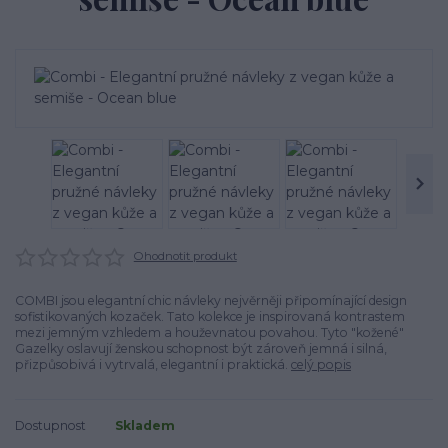
Ohodnotit produkt
COMBI jsou elegantní chic návleky nejvěrněji připomínající design
sofistikovaných kozaček. Tato kolekce je inspirovaná kontrastem
mezi jemným vzhledem a houževnatou povahou. Tyto "kožené"
Gazelky oslavují ženskou schopnost být zároveň jemná i silná,
přizpůsobivá i vytrvalá, elegantní i praktická.
celý popis
Dostupnost
Skladem