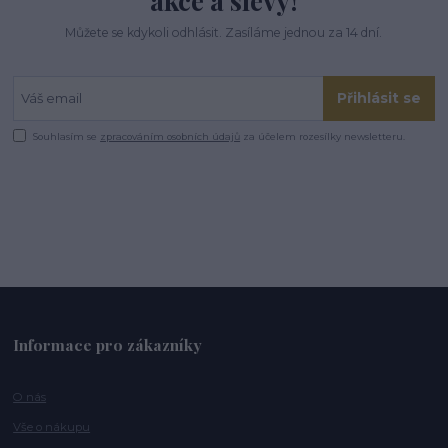
akce a slevy!
Můžete se kdykoli odhlásit. Zasíláme jednou za 14 dní.
Přihlásit se
Souhlasím se
zpracováním osobních údajů
za účelem rozesílky newsletteru.
Informace pro zákazníky
O nás
Vše o nákupu