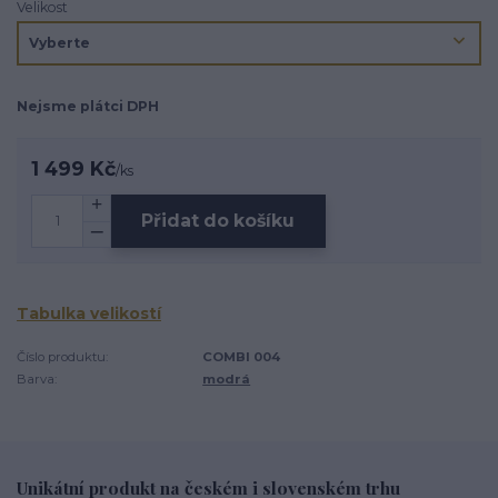
Velikost
Nejsme plátci DPH
1 499 Kč
/
ks
Přidat do košíku
Tabulka velikostí
Číslo produktu:
COMBI 004
Barva:
modrá
Unikátní produkt na českém i slovenském trhu