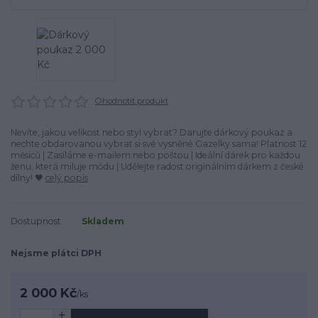
Ohodnotit produkt
Nevíte, jakou velikost nebo styl vybrat? Darujte dárkový poukaz a
nechte obdarovanou vybrat si své vysněné Gazelky sama! Platnost 12
měsíců | Zasíláme e-mailem nebo poštou | Ideální dárek pro každou
ženu, která miluje módu | Udělejte radost originálním dárkem z české
dílny! 🖤
celý popis
Dostupnost
Skladem
Nejsme plátci DPH
2 000 Kč
/
ks