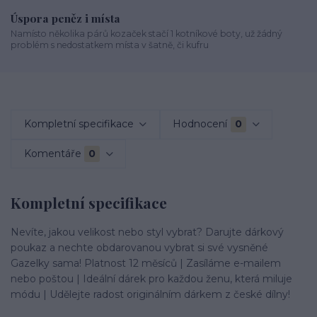
Úspora peněz i místa
Namísto několika párů kozaček stačí 1 kotníkové boty, už žádný
problém s nedostatkem místa v šatně, či kufru
Kompletní specifikace
Hodnocení
0
Komentáře
0
Kompletní specifikace
Nevíte, jakou velikost nebo styl vybrat? Darujte dárkový
poukaz a nechte obdarovanou vybrat si své vysněné
Gazelky sama! Platnost 12 měsíců | Zasíláme e-mailem
nebo poštou | Ideální dárek pro každou ženu, která miluje
módu | Udělejte radost originálním dárkem z české dílny!