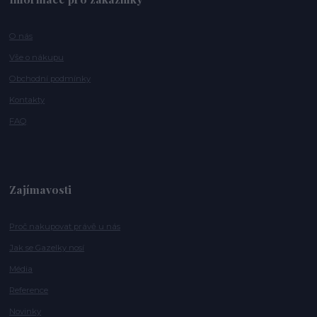
O nás
Vše o nákupu
Obchodní podmínky
Kontakty
FAQ
Zajímavosti
Proč nakupovat právě u nás
Jak se Gazelky nosí
Média
Reference
Novinky