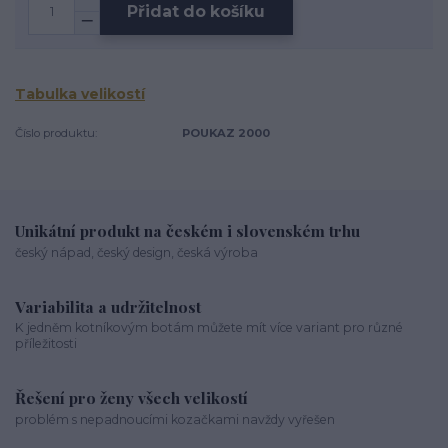
Přidat do košíku
Tabulka velikostí
Číslo produktu:
POUKAZ 2000
Unikátní produkt na českém i slovenském trhu
český nápad, český design, česká výroba
Variabilita a udržitelnost
K jedněm kotníkovým botám můžete mít více variant pro různé
příležitosti
Řešení pro ženy všech velikostí
problém s nepadnoucími kozačkami navždy vyřešen