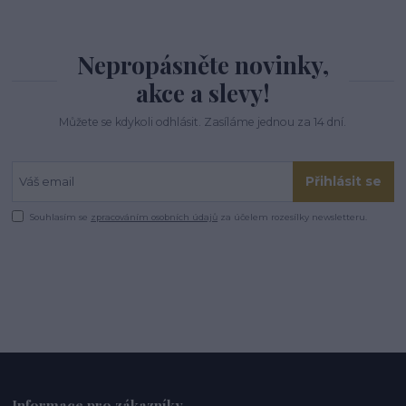
Nepropásněte novinky,
akce a slevy!
Můžete se kdykoli odhlásit. Zasíláme jednou za 14 dní.
Přihlásit se
Souhlasím se
zpracováním osobních údajů
za účelem rozesílky newsletteru.
Informace pro zákazníky