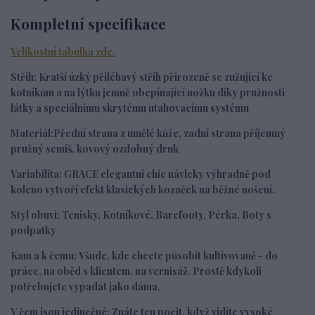
Kompletní specifikace
Velikostní tabulka zde.
Střih:
K
ratší úzký přiléhavý střih přirozeně se zužující ke
kotníkům a na lýtku jemně obepínající nožku díky pružnosti
látky a speciálnimu skrytému utahovacímu systému
Materiál:
Přední strana z umělé kůže, zadní strana příjemný
pružný semiš, kovový ozdobný druk
Variabilita:
GRACE elegantní chic návleky výhradně pod
koleno vytvoří efekt klasických kozaček na běžné nošení.
Styl obuvi:
Tenisky, Kotníkové, Barefooty, Pérka, Boty s
podpatky
Kam a k čemu:
Všude, kde chcete působit kultivovaně - do
práce, na oběd s klientem, na vernisáž. Prostě kdykoli
potřebujete vypadat jako dáma.
V čem jsou jedinečné:
Znáte ten pocit, když vidíte vysoké