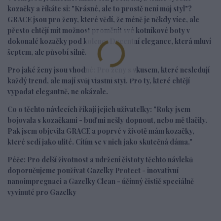
kozačky a říkáte si: "Krásné, ale to prostě není můj styl"?
GRACE jsou pro ženy, které vědí, že méně je někdy více, ale
přesto chtějí mít možnost proměnit své kotníkové boty v
dokonalé kozačky pod koleno. Decentní elegance, která mluví
šeptem, ale působí silně.
Pro jaké ženy jsou vhodné:
Pro ženy s vkusem, které nesledují
každý trend, ale mají svůj vlastní styl. Pro ty, které chtějí
vypadat elegantně, ne okázale.
Co o těchto návlecích říkají jejich uživatelky:
"Roky jsem
bojovala s kozačkami - buď mi nešly dopnout, nebo mě tlačily.
Pak jsem objevila GRACE a poprvé v životě mám kozačky,
které sedí jako ulité. Cítím se v nich jako skutečná dáma."
Péče:
Pro delší životnost a udržení čistoty těchto návleků
doporučujeme používat Gazelky Protect - inovativní
nanoimpregnaci a Gazelky Clean - účinný čistič speciálně
vyvinuté pro Gazelky