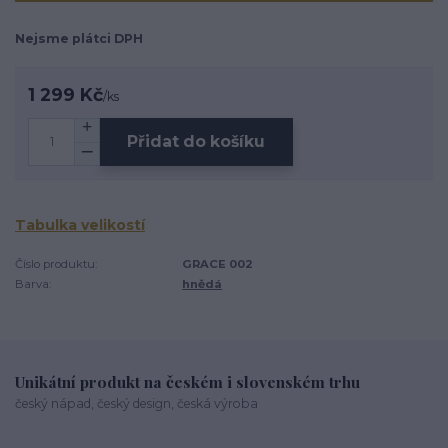
Nejsme plátci DPH
1 299 Kč
/
ks
Přidat do košíku
Tabulka velikostí
Číslo produktu:
GRACE 002
Barva:
hnědá
Unikátní produkt na českém i slovenském trhu
český nápad, český design, česká výroba