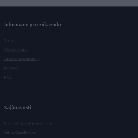
Informace pro zákazníky
O nás
Vše o nákupu
Obchodní podmínky
Kontakty
FAQ
Zajímavosti
Proč nakupovat právě u nás
Jak se Gazelky nosí