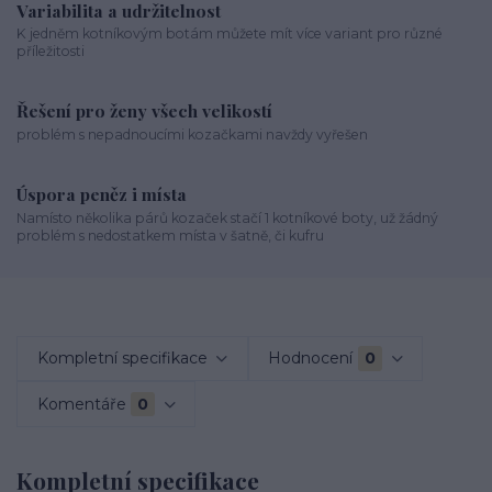
Variabilita a udržitelnost
K jedněm kotníkovým botám můžete mít více variant pro různé
příležitosti
Řešení pro ženy všech velikostí
problém s nepadnoucími kozačkami navždy vyřešen
Úspora peněz i místa
Namísto několika párů kozaček stačí 1 kotníkové boty, už žádný
problém s nedostatkem místa v šatně, či kufru
Kompletní specifikace
Hodnocení
0
Komentáře
0
Kompletní specifikace