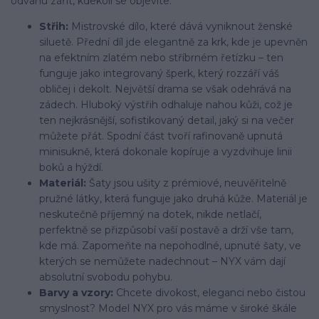
odvahu zářit, kdekoli se objevíte.
Střih:
Mistrovské dílo, které dává vyniknout ženské
siluetě. Přední díl jde elegantně za krk, kde je upevněn
na efektním zlatém nebo stříbrném řetízku – ten
funguje jako integrovaný šperk, který rozzáří váš
obličej i dekolt. Největší drama se však odehrává na
zádech. Hluboký výstřih odhaluje nahou kůži, což je
ten nejkrásnější, sofistikovaný detail, jaký si na večer
můžete přát. Spodní část tvoří rafinovaně upnutá
minisukně, která dokonale kopíruje a vyzdvihuje linii
boků a hýždí.
Materiál:
Šaty jsou ušity z prémiové, neuvěřitelně
pružné látky, která funguje jako druhá kůže. Materiál je
neskutečně příjemný na dotek, nikde netlačí,
perfektně se přizpůsobí vaší postavě a drží vše tam,
kde má. Zapomeňte na nepohodlné, upnuté šaty, ve
kterých se nemůžete nadechnout – NYX vám dají
absolutní svobodu pohybu.
Barvy a vzory:
Chcete divokost, eleganci nebo čistou
smyslnost? Model NYX pro vás máme v široké škále