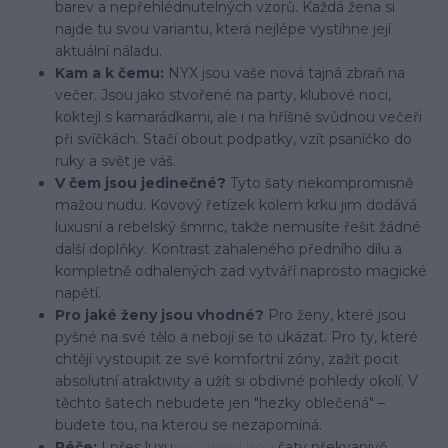
barev a nepřehlédnutelných vzorů. Každá žena si
najde tu svou variantu, která nejlépe vystihne její
aktuální náladu.
Kam a k čemu:
NYX jsou vaše nová tajná zbraň na
večer. Jsou jako stvořené na party, klubové noci,
koktejl s kamarádkami, ale i na hříšně svůdnou večeři
při svíčkách. Stačí obout podpatky, vzít psaníčko do
ruky a svět je váš.
V čem jsou jedinečné?
Tyto šaty nekompromisně
mažou nudu. Kovový řetízek kolem krku jim dodává
luxusní a rebelský šmrnc, takže nemusíte řešit žádné
další doplňky. Kontrast zahaleného předního dílu a
kompletně odhalených zad vytváří naprosto magické
napětí.
Pro jaké ženy jsou vhodné?
Pro ženy, které jsou
pyšné na své tělo a nebojí se to ukázat. Pro ty, které
chtějí vystoupit ze své komfortní zóny, zažít pocit
absolutní atraktivity a užít si obdivné pohledy okolí. V
těchto šatech nebudete jen "hezky oblečená" –
budete tou, na kterou se nezapomíná.
Péče:
I přes luxusní vzhled jsou šaty překvapivě