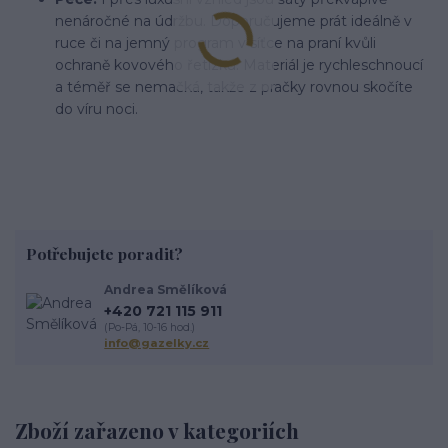
nenáročné na údržbu. Doporučujeme prát ideálně v
ruce či na jemný program v síťce na praní kvůli
ochraně kovového řetízku. Materiál je rychleschnoucí
a téměř se nemačká, takže z pračky rovnou skočíte
do víru noci.
Potřebujete poradit?
Andrea Smělíková
+420 721 115 911
(Po-Pá, 10-16 hod.)
info@gazelky.cz
Zboží zařazeno v kategoriích