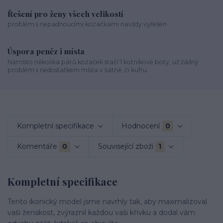
Řešení pro ženy všech velikostí
problém s nepadnoucími kozačkami navždy vyřešen
Úspora peněz i místa
Namísto několika párů kozaček stačí 1 kotníkové boty, už žádný
problém s nedostatkem místa v šatně, či kufru
Kompletní specifikace
Hodnocení
0
Komentáře
0
Související zboží
1
Kompletní specifikace
Tento ikonický model jsme navrhly tak, aby maximalizoval
vaši ženskost, zvýraznil každou vaši křivku a dodal vám