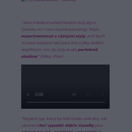
"Jako mladá si pořád hledám svůj styl a
Gazelky mi v tom hodně pomáhají. Můžu
experimentovat s různými styly
, aniž bych
musela kupovat tisíc párů bot a díky dalším
doplňkům vím, že vždy budu
perfektně
sladěna
!"
Eliška, Plzeň
"Nejsem typ, který by řešil módu celé dny, ale
zároveň
chci vypadat dobře
.
Gazelky
jsou