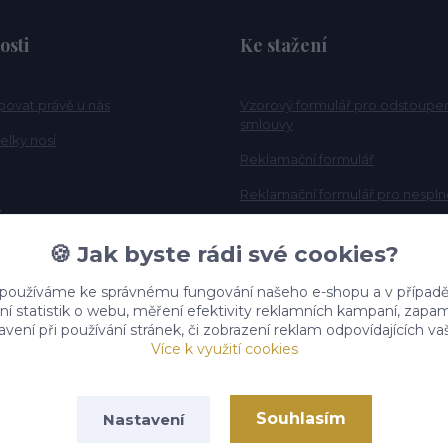
osti
Ke stažení
povat právě u nás
Vzorový formulář pro odstoupe
smlouvy
elky nosí
Reklamační formulář
Reklamační formulář pro nesplně
e
Tabulka velikosti
🍪 Jak byste rádi své cookies?
 používáme ke správnému fungování našeho e-shopu a v případě
ní statistik o webu, měření efektivity reklamních kampaní, zap
vení při používání stránek, či zobrazení reklam odpovídajících v
Více k využití cookies
Souhlasím
Nastavení