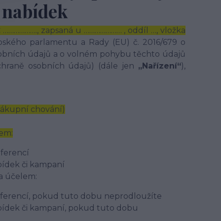
 nabídek
Č ………………., zapsaná u ………………… , oddíl …, vložka
opského parlamentu a Rady (EU) č. 2016/679 o
osobních údajů a o volném pohybu těchto údajů
chraně osobních údajů) (dále jen
„Nařízení“
),
 nákupní chování)
em:
ferencí
bídek či kampaní
a účelem:
ferencí, pokud tuto dobu neprodloužíte
bídek či kampaní, pokud tuto dobu