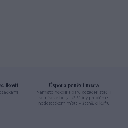
elikostí
Úspora peněz i místa
kozačkami
Namísto několika párů kozaček stačí 1
kotníkové boty, už žádný problém s
nedostatkem místa v šatně, či kufru