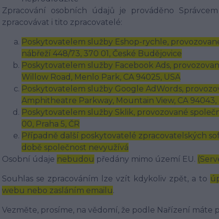
Zpracování osobních údajů je prováděno Správcem
zpracovávat i tito zpracovatelé:
Poskytovatelem služby Eshop-rychle, provozované 
nábřeží 448/73, 370 01, České Budějovice
Poskytovatelem služby Facebook Ads, provozované 
Willow Road, Menlo Park, CA 94025, USA
Poskytovatelem služby Google AdWords, provozova
Amphitheatre Parkway, Mountain View, CA 94043,
Poskytovatelem služby Sklik, provozované společno
00, Praha 5, ČR
Případně další poskytovatelé zpracovatelských soft
době společnost nevyužívá
Osobní údaje
nebudou
předány mimo území EU.
(Serv
Souhlas se zpracováním lze vzít kdykoliv zpět, a to
úp
webu nebo zasláním emailu
.
Vezměte, prosíme, na vědomí, že podle Nařízení máte p