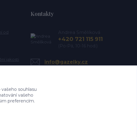
Kontakty
Andrea Smělíková
ní od
+420 721 115 911
(Po-Pá, 10-16 hod.)
ní jakosti
info@gazelky.cz
 vašeho souhlasu
amatování vašeho
ašim preferencím.