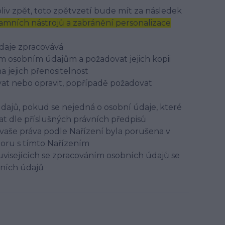
iv zpět, toto zpětvzetí bude mít za následek
mních nástrojů a zabránění personalizace
údaje zpracovává
ým osobním údajům a požadovat jejich kopii
jejich přenositelnost
at nebo opravit, popřípadě požadovat
dajů, pokud se nejedná o osobní údaje, které
t dle příslušných právních předpisů
vaše práva podle Nařízení byla porušena v
poru s tímto Nařízením
uvisejících se zpracováním osobních údajů se
bních údajů