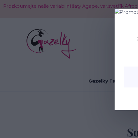
Prozkoumejte naše variabilní šaty Agape, var.svetřík Afr
O nás
Gazelky Fashion
Úvod
S
So