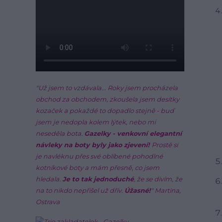
"Už jsem to vzdávala... Roky jsem procházela
obchod za obchodem, zkoušela jsem desítky
kozaček a pokaždé to dopadlo stejně - buď
jsem je nedopla kolem lýtek, nebo mi
neseděla bota.
Gazelky - venkovní elegantní
návleky na boty byly jako zjevení!
Prostě si
je navléknu přes své oblíbené pohodlné
kotníkové boty a mám přesně, co jsem
hledala.
Je to tak jednoduché
, že se divím, že
na to nikdo nepřišel už dřív.
Úžasné!
" Martina,
Ostrava