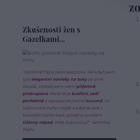
z
Zkušenosti žen s
Gazelkami...
"Upřímně? Byla jsem skeptická. Ale když jsem
tyto
elegantní návleky na boty
po prvé
zkusila, zůstala jsem velmi
příjemně
překvapena
. Materiál je
kvalitní, sedí
perfektně
a vypadají skutečně
luxusně
. I v
sukni mám nohy v teple a když se pak v
kanceláři začne topit, prostě je sundám.
Úžásný nápad
, vřele doporučuji!"
Veronika,
Praha