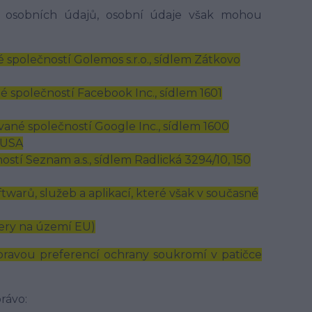
 osobních údajů, osobní údaje však mohou
společností Golemos s.r.o., sídlem Zátkovo
společností Facebook Inc., sídlem 1601
né společností Google Inc., sídlem 1600
 USA
stí Seznam a.s., sídlem Radlická 3294/10, 150
warů, služeb a aplikací, které však v současné
ery na území EU)
ravou preferencí ochrany soukromí v patičce
rávo: