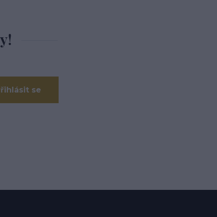
y!
řihlásit se