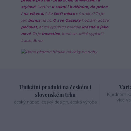
přesně pro mě
-
praktické, univerzální a
stylové
. Hodí se
k sukni i k džínům, do práce
i na víkend.
A že
šetří místo
v šatníku? To je
jen
bonus
navíc.
O své Gazelky
hodlám dobře
pečovat
, ať mi vydrží co nejdéle
krásné a jako
nové
. To je
investice
, která se určitě vyplatí!"
Lucie, Brno
Unikátní produkt na českém i
Varia
slovenském trhu
K jedněm k
více va
český nápad, český design, česká výroba