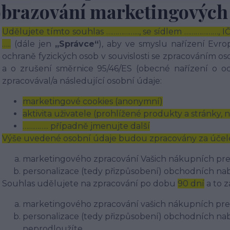
obrazování marketingových
Udělujete tímto souhlas ……………..., se sídlem ………………, I
…..
(dále jen
„Správce“
), aby ve smyslu nařízení Evr
ochraně fyzických osob v souvislosti se zpracováním 
a o zrušení směrnice 95/46/ES (obecné nařízení o o
zpracovával/a následující osobní údaje:
marketingové cookies (anonymní)
aktivita uživatele (prohlížené produkty a stránky,
………….. případně jmenujte další
Výše uvedené osobní údaje budou zpracovány za účel
marketingového zpracování Vašich nákupních pre
personalizace (tedy přizpůsobení) obchodních na
Souhlas udělujete na zpracování po dobu
90 dní
a to z
marketingového zpracování vašich nákupních pre
personalizace (tedy přizpůsobení) obchodních na
neprodloužíte