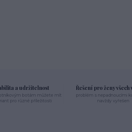
bilita a udržitelnost
Řešení pro ženy všech v
otníkovým botám můžete mít
problém s nepadnoucími 
riant pro různé příležitosti
navždy vyřešen