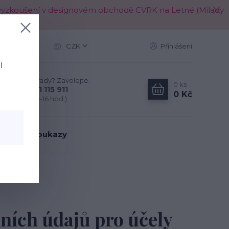
é k vyzkoušení v designovém obchodě CVRK na Letné (Milady
Více
CZK
Přihlášení
l
Nevíte si rady? Zavolejte.
0
ks
+420 721 115 911
0 Kč
(Po-Pá, 10-16 hod.)
árkové poukazy
ch nabídek
ních údajů pro účely