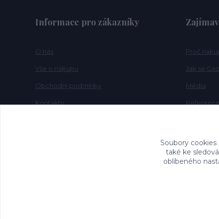
Informace pro zákazníky
Zajímav
O nás
Proč naku
Vše o nákupu
Jak se Gaz
Obchodní podmínky
Média
Kontakty
Referenc
FAQ
Novinky
Soubory cookies
také ke sledová
oblíbeného nasta