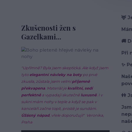
🦌 
Zkušenosti žen s
Máme
Gazelkami...
🚚 
Při
✨ Pe
"Upřímně? Byla jsem skeptická. Ale když jsem
tyto
elegantní návleky na boty
po prvé
Naše
zkusila, zůstala jsem velmi
příjemně
pov
překvapena
. Materiál je
kvalitní, sedí
👭 J
perfektně
a vypadají skutečně
luxusně
. I v
sukni mám nohy v teple a když se pak v
Jsme
kanceláři začne topit, prostě je sundám.
nepa
Úžásný nápad
, vřele doporučuji!"
Veronika,
naš
Praha