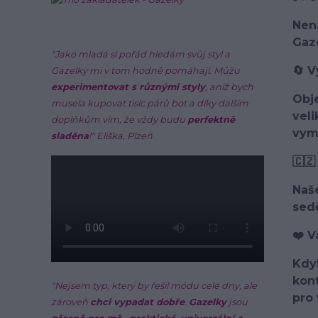
Nena
Gaze
"Jako mladá si pořád hledám svůj styl a
🔄 V
Gazelky mi v tom hodně pomáhají. Můžu
experimentovat s různými styly
, aniž bych
Obj
musela kupovat tisíc párů bot a díky dalším
vel
doplňkům vím, že vždy budu
perfektně
vymě
sladěna
!"
Eliška, Plzeň
🇨🇿
Naš
sedě
❤️ V
Kdyb
kont
"Nejsem typ, který by řešil módu celé dny, ale
pro 
zároveň
chci vypadat dobře
.
Gazelky
jsou