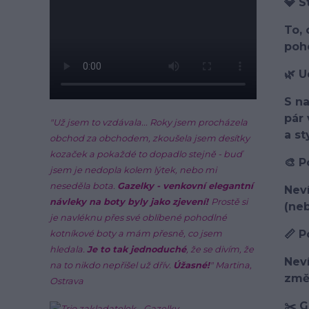
💎 S
To, 
poh
🌿 U
S na
pár 
"Už jsem to vzdávala... Roky jsem procházela
a st
obchod za obchodem, zkoušela jsem desítky
kozaček a pokaždé to dopadlo stejně - buď
🎨 P
jsem je nedopla kolem lýtek, nebo mi
neseděla bota.
Gazelky - venkovní elegantní
Neví
návleky na boty byly jako zjevení!
Prostě si
(neb
je navléknu přes své oblíbené pohodlné
📏 
kotníkové boty a mám přesně, co jsem
hledala.
Je to tak jednoduché
, že se divím, že
Neví
na to nikdo nepřišel už dřív.
Úžasné!
" Martina,
změř
Ostrava
✂️ G