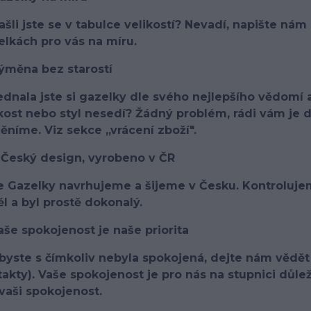
šli jste se v tabulce velikostí? Nevadí, napište nám
lkách pro vás na míru.
ýměna bez starostí
ednala jste si gazelky dle svého nejlepšího vědomí
ikost nebo styl nesedí? Žádný problém, rádi vám j
níme. Viz sekce „vrácení zboží".
 Český design, vyrobeno v ČR
e Gazelky navrhujeme a šijeme v Česku. Kontrolujem
l a byl prostě dokonalý.
aše spokojenost je naše priorita
yste s čímkoliv nebyla spokojená, dejte nám vědět 
akty). Vaše spokojenost je pro nás na stupnici důl
vaši spokojenost.