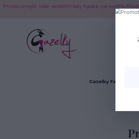
Prozkoumejte naše variabilní šaty Agape, var.svetřík Afr
O nás
Gazelky Fashion
Pr