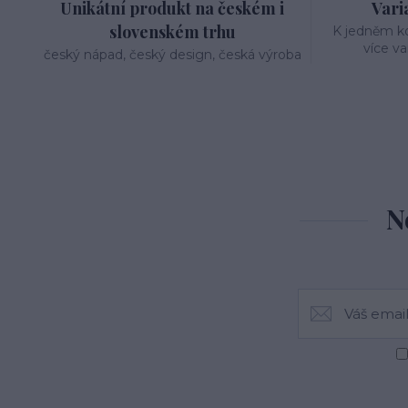
Unikátní produkt na českém i
Varia
slovenském trhu
K jedněm k
více va
český nápad, český design, česká výroba
N