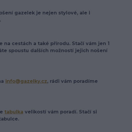
ení gazelek je nejen stylové, ale i
.
e na cestách a také přírodu. Stačí vám jen 1
te spoustu dalších možností jejich nošení
 na
info@gazelky.cz
, rádi vám poradíme
še
tabulka
velikostí vám poradí. Stačí si
tabulce.