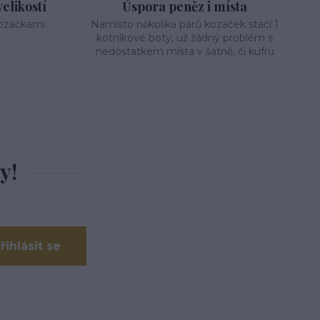
elikostí
Úspora peněz i místa
kozačkami
Namísto několika párů kozaček stačí 1
kotníkové boty, už žádný problém s
nedostatkem místa v šatně, či kufru
y!
řihlásit se