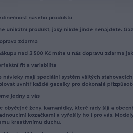
Jedinečnost našeho produktu
 unikátní produkt, jaký nikde jinde nenajdete. Gaz
Doprava zdarma
 nákupu nad 3 500 Kč máte u nás dopravu zdarma ja
rfektní fit a variabilita
 návleky mají speciální systém všitých stahovacích 
olovat uvnitř každé gazelky pro dokonalé přizpůsob
sme jedny z vás
 obyčejné ženy, kamarádky, které rády šijí a obecně 
dnoucími kozačkami a vyřešily ho i pro vás. Modely
emu kreativnímu duchu.