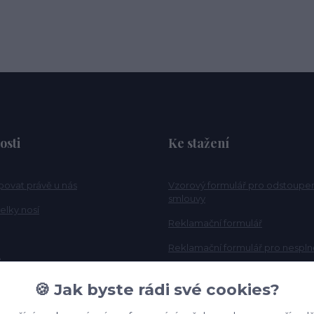
osti
Ke stažení
povat právě u nás
Vzorový formulář pro odstoupe
smlouvy
elky nosí
Reklamační formulář
Reklamační formulář pro nesplně
e
Tabulka velikosti
🍪 Jak byste rádi své cookies?