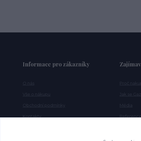
Informace pro zákazníky
Zajímav
O nás
Proč naku
Vše o nákupu
Jak se Gaz
Obchodní podmínky
Média
Kontakty
Referenc
FAQ
Novinky