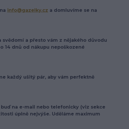
 na
info@gazelky.cz
a domluvíme se na
 a svědomí a přesto vám z nějakého důvodu
e do 14 dnů od nákupu nepoškozené
e každý ušitý pár, aby vám perfektně
buď na e-mail nebo telefonicky (viz sekce
ežitosti úplně nejvýše. Uděláme maximum