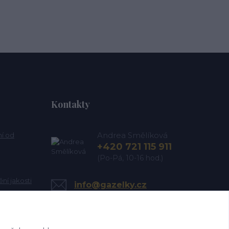
Kontakty
Andrea Smělíková
ní od
+420 721 115 911
(Po-Pá, 10-16 hod.)
ní jakosti
info@gazelky.cz