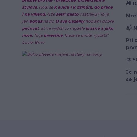
přesně pro mě
-
praktické, univerzální a
🎁 1
stylové
. Hodí se
k sukni i k džínům, do práce
i na víkend.
A že
šetří místo
v šatníku? To je
Mož
jen
bonus
navíc.
O své Gazelky
hodlám dobře
📬 N
pečovat
, ať mi vydrží co nejdéle
krásné a jako
nové
. To je
investice
, která se určitě vyplatí!"
Při 
Lucie, Brno
prvn
🎨 
Je n
se j