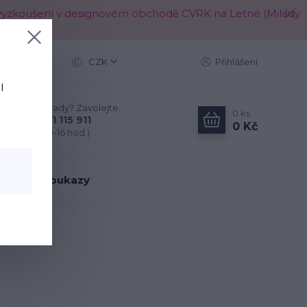
é k vyzkoušení v designovém obchodě CVRK na Letné (Milady
Více
CZK
Přihlášení
l
Nevíte si rady? Zavolejte.
0
ks
+420 721 115 911
0 Kč
(Po-Pá, 10-16 hod.)
árkové poukazy