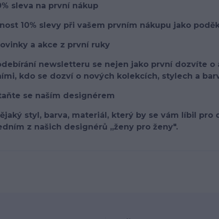
0% sleva na první nákup
nost 10% slevy při vašem prvním nákupu jako poděko
ovinky a akce z první ruky
odebírání newsletteru se nejen jako první dozvíte o
ími, kdo se dozví o nových kolekcích, stylech a bar
Staňte se naším designérem
ějaký styl, barva, materiál, který by se vám líbil pr
edním z našich designérů „ženy pro ženy".