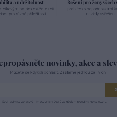
bilita a udržitelnost
Řešení pro ženy všech v
otníkovým botám můžete mít
problém s nepadnoucími 
riant pro různé příležitosti
navždy vyřešen
epropásněte novinky, akce a slev
Můžete se kdykoli odhlásit. Zasíláme jednou za 14 dní.
P
Souhlasím se
zpracováním osobních údajů
za účelem rozesílky newsletteru.