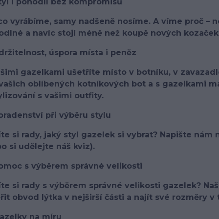
tyl i pohodlí bez kompromisů
co vyrábíme, samy nadšeně nosíme. A víme proč – noš
odlné a navíc stojí méně než koupě nových kozaček
držitelnost, úspora místa i peněz
šimi gazelkami ušetříte místo v botníku, v zavazadl
vašich oblíbených kotníkových bot a s gazelkami má
ylizování s vašimi outfity.
oradenství při výběru stylu
te si rady, jaký styl gazelek si vybrat? Napište nám
o si udělejte náš kviz).
Pomoc s výběrem správné velikosti
te si rady s výběrem správné velikosti gazelek? Na
it obvod lýtka v nejširší části a najít své rozměry v 
azelky na míru