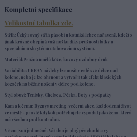
Kompletní specifikace
Velikostní tabulka zde.
Střih:
Ú
zký rovný střih působí u kotníků lehce nařaseně, kdežto
jinak krásně obepíná vaši nožku díky pružnosti látky a
speciálnimu skrytému utahovacímu systému.
Materiál:
Pružná umělá kůže, kovový ozdobný druk
Variabilita:
URBAN návleky lze nosit v celé své délce nad
koleno, nebo je lze ohrnout a vytvořit tak efekt klasických
kozaček na běžné nošení v délce pod koleno.
Styl obuvi:
Tenisky, Chelsea, Pérka, Boty s podpatky
Kam a k čemu:
Byznys meeting, večerní akce, každodenní život
ve městě - prostě kdykoli potřebujete vypadat jako žena, která
má všechno pod kontrolou.
V čem jsou jedinečné:
Váš den je plný přechodů a vy