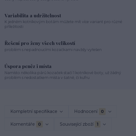
Variabilita a udržitelnost
K jedněm kotníkovým botám můžete mít více variant pro různé
příležitosti
Řešení pro ženy všech velikostí
problém s nepadnoucími kozačkami navždy vyřešen
Úspora peněz i místa
Namísto několika párů kozaček stačí 1 kotníkové boty, už žádný
problém s nedostatkem místa v šatně, či kufru
Kompletní specifikace
Hodnocení
0
Komentáře
0
Související zboží
1