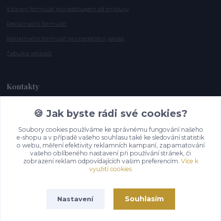
Vzorový formulář pro odstoupení od smlouvy
Reklamační formulář
Reklamační formulář pro nesplnění jakosti
Tabulka velikosti
Kontakty
🍪 Jak byste rádi své cookies?
Andrea Smělíková
+420 721 115 911
Soubory cookies používáme ke správnému fungování našeho
(Po-Pá, 10-16 hod.)
e-shopu a v případě vašeho souhlasu také ke sledování statistik
o webu, měření efektivity reklamních kampaní, zapamatování
info@gazelky.cz
vašeho oblíbeného nastavení při používání stránek, či
zobrazení reklam odpovídajících vašim preferencím.
Více k
využití cookies
Souhlasím
Nastavení