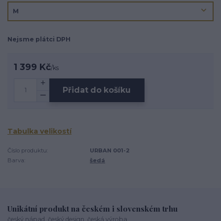
Nejsme plátci DPH
1 399 Kč
/
ks
Přidat do košíku
Tabulka velikostí
Číslo produktu:
URBAN 001-2
Barva:
šedá
Unikátní produkt na českém i slovenském trhu
český nápad, český design, česká výroba