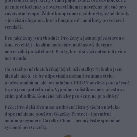
potřebujete styl, který s vámi půjde všude. URBAN kolekce z
prémiové koženky s rovným střihem je navržena přesně pro
váš životní tempo. Žádné kompromisy, žádné zbytečné detaily
- jen čistá elegance, která funguje od ranní kávy po večerní
vernisáž.
Pro jaké ženy jsou vhodné:
Pro ženy s jasnou představou o
tom, co chtějí - kvalitní materiály, nadčasový design a
univerzální použitelnost. Pro ty, které si váží autenticity více
než trendů.
Co o těchto návlecích říkají jejich uživatelky:
"Dlouho jsem
hledala něco, co by odpovídalo mému životnímu stylu -
profesionálnímu, ale ne nudnému. URBAN návleky jsou přesně
to, co jsem potřebovala. Vypadám sofistikovaně a přesto se
cítím pohodlně. Konečně návleky pro ženy, ne pro dívky."
Péče:
Pro delší životnost a udržení čistoty těchto návleků
doporučujeme používat Gazelky Protect - inovativní
nanoimpregnaci a Gazelky Clean - účinný čistič speciálně
vyvinuté pro Gazelky