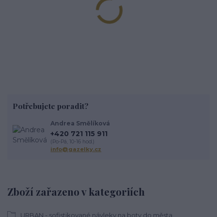
Potřebujete poradit?
Andrea Smělíková
+420 721 115 911
(Po-Pá, 10-16 hod.)
info@gazelky.cz
Zboží zařazeno v kategoriích
URBAN - sofistikované návleky na boty do města