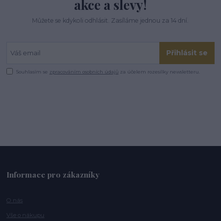
akce a slevy!
Můžete se kdykoli odhlásit. Zasíláme jednou za 14 dní.
Přihlásit se
Souhlasím se
zpracováním osobních údajů
za účelem rozesílky newsletteru.
Informace pro zákazníky
O nás
Vše o nákupu