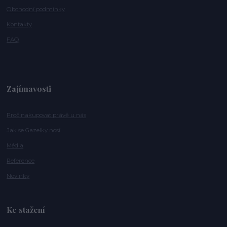
Obchodní podmínky
Kontakty
FAQ
Zajímavosti
Proč nakupovat právě u nás
Jak se Gazelky nosí
Média
Reference
Novinky
Ke stažení