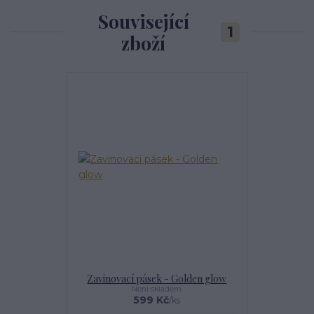
Související
1
zboží
Zavinovací pásek - Golden glow
Není skladem
599 Kč
/
ks