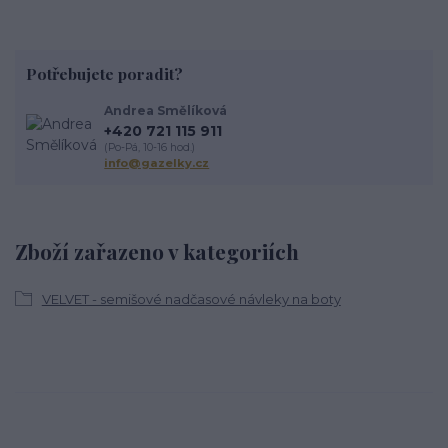
Potřebujete poradit?
Andrea Smělíková
+420 721 115 911
(Po-Pá, 10-16 hod.)
info@gazelky.cz
Zboží zařazeno v kategoriích
VELVET - semišové nadčasové návleky na boty