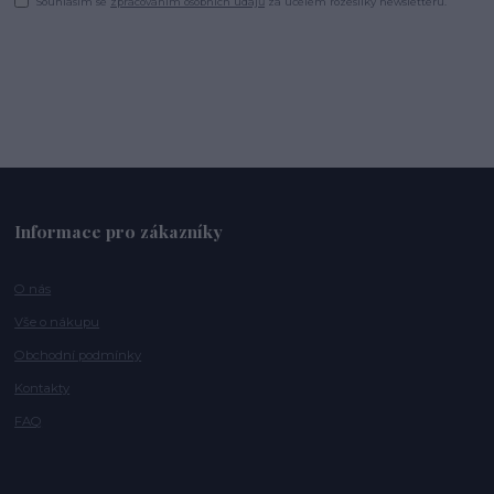
Souhlasím se
zpracováním osobních údajů
za účelem rozesílky newsletteru.
Informace pro zákazníky
O nás
Vše o nákupu
Obchodní podmínky
Kontakty
FAQ