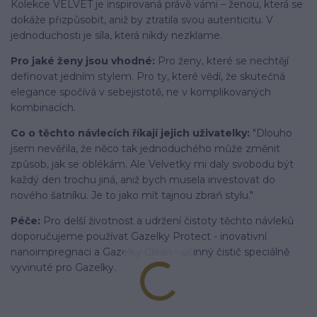
Kolekce VELVET je inspirovaná právě vámi – ženou, která se
dokáže přizpůsobit, aniž by ztratila svou autenticitu. V
jednoduchosti je síla, která nikdy nezklame.
Pro jaké ženy jsou vhodné:
Pro ženy, které se nechtějí
definovat jedním stylem. Pro ty, které vědí, že skutečná
elegance spočívá v sebejistotě, ne v komplikovaných
kombinacích.
Co o těchto návlecích říkají jejich uživatelky:
"Dlouho
jsem nevěřila, že něco tak jednoduchého může změnit
způsob, jak se oblékám. Ale Velvetky mi daly svobodu být
každý den trochu jiná, aniž bych musela investovat do
nového šatníku. Je to jako mít tajnou zbraň stylu."
Péče:
Pro delší životnost a udržení čistoty těchto návleků
doporučujeme používat Gazelky Protect - inovativní
nanoimpregnaci a Gazelky Clean - účinný čistič speciálně
vyvinuté pro Gazelky.