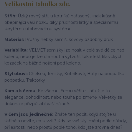
Velikostní tabulka zde.
Střih:
Ú
zký rovný stři, u kotníků nařasený, jinak krásně
obepínající vaši nožku díky pružnosti látky a speciálnimu
skrytému utahovacímu systému
Materiál:
P
ružný hebký semiš, kovový ozdobný druk
Variabilita:
VELVET semišky lze nosit v celé své délce nad
koleno, nebo je lze ohrnout a vytvořit tak efekt klasických
kozaček na běžné nošení pod koleno.
Styl obuvi:
Chelsea, Tenisky, Kotníkové, Boty na podpatku
podpatku, Traktorky
Kam a k čemu:
Ke všemu, čemu věříte - ať už je to
elegance, pohodlnost, nebo touha po změně. Velvetky se
dokonale přizpůsobí vaší náladě.
V čem jsou jedinečné:
Znáte ten pocit, když stojíte u
skříně a nevíte, co si vzít? Kdy se váš styl mění podle nálady,
příležitosti, nebo prostě podle toho, kdo jste zrovna dnes?