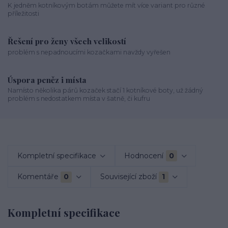
K jedněm kotníkovým botám můžete mít více variant pro různé
příležitosti
Řešení pro ženy všech velikostí
problém s nepadnoucími kozačkami navždy vyřešen
Úspora peněz i místa
Namísto několika párů kozaček stačí 1 kotníkové boty, už žádný
problém s nedostatkem místa v šatně, či kufru
Kompletní specifikace
Hodnocení
0
Komentáře
0
Související zboží
1
Kompletní specifikace