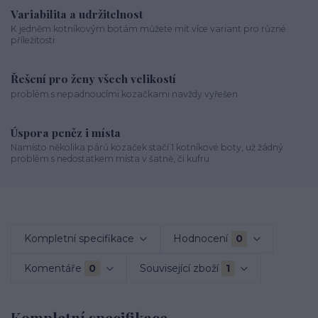
Variabilita a udržitelnost
K jedněm kotníkovým botám můžete mít více variant pro různé
příležitosti
Řešení pro ženy všech velikostí
problém s nepadnoucími kozačkami navždy vyřešen
Úspora peněz i místa
Namísto několika párů kozaček stačí 1 kotníkové boty, už žádný
problém s nedostatkem místa v šatně, či kufru
Kompletní specifikace
Hodnocení
0
Komentáře
0
Související zboží
1
Kompletní specifikace