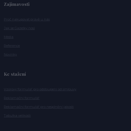
Zajímavosti
Proč nakupovat právě u nás
Jak se Gazelky nosí
Média
Reference
Novinky
Ke stažení
Vzorový formulář pro odstoupení od smlouvy
Reklamační formulář
Reklamační formulář pro nesplnění jakosti
Tabulka velikosti