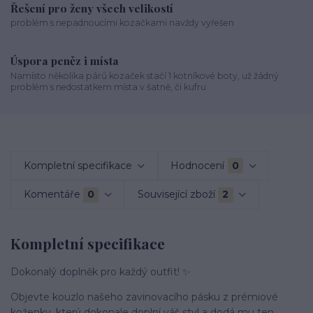
Řešení pro ženy všech velikostí
problém s nepadnoucími kozačkami navždy vyřešen
Úspora peněz i místa
Namísto několika párů kozaček stačí 1 kotníkové boty, už žádný
problém s nedostatkem místa v šatně, či kufru
Kompletní specifikace
Hodnocení
0
Komentáře
0
Související zboží
2
Kompletní specifikace
Dokonalý doplněk pro každý outfit! ✨
Objevte kouzlo našeho zavinovacího pásku z prémiové
koženky, který dokonale doplní váš styl a dodá mu ten