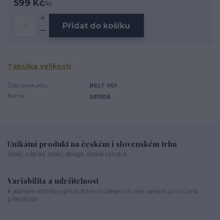
599 Kč
/
ks
Přidat do košíku
Tabulka velikostí
Číslo produktu:
BELT 001
Barva:
zelená
Unikátní produkt na českém i slovenském trhu
český nápad, český design, česká výroba
Variabilita a udržitelnost
K jedněm kotníkovým botám můžete mít více variant pro různé
příležitosti