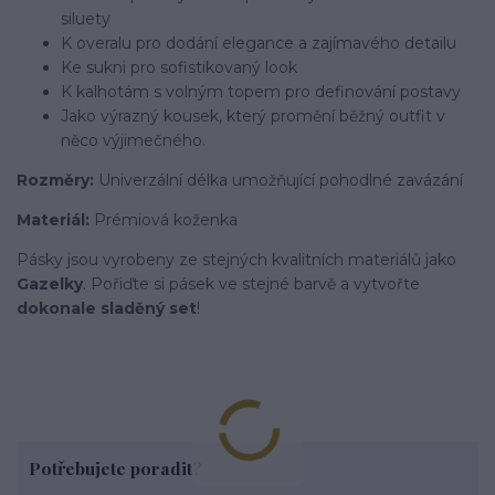
siluety
K overalu pro dodání elegance a zajímavého detailu
Ke sukni pro sofistikovaný look
K kalhotám s volným topem pro definování postavy
Jako výrazný kousek, který promění běžný outfit v
něco výjimečného.
Rozměry:
Univerzální délka umožňující pohodlné zavázání
Materiál:
Prémiová koženka
Pásky jsou vyrobeny ze stejných kvalitních materiálů jako
Gazelky
. Pořiďte si pásek ve stejné barvě a vytvořte
dokonale sladěný set
!
Potřebujete poradit?