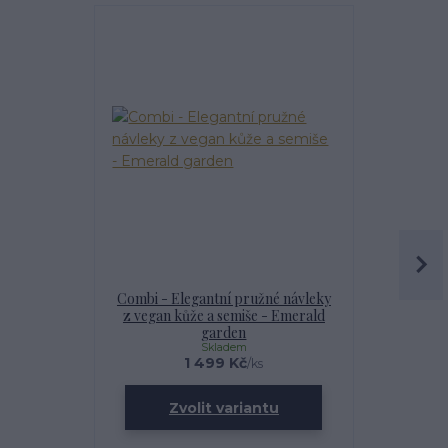
Combi - Elegantní pružné návleky
Combi - El
z vegan kůže a semiše - Emerald
z vegan k
garden
Skladem
1 499 Kč
/
ks
Zvolit variantu
Zv