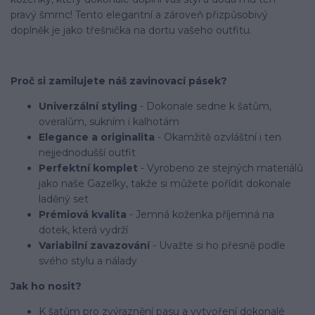
pravý šmrnc! Tento elegantní a zároveň přizpůsobivý
doplněk je jako třešnička na dortu vašeho outfitu.
Proč si zamilujete náš zavinovací pásek?
Univerzální styling
- Dokonale sedne k šatům,
overalům, sukním i kalhotám
Elegance a originalita
- Okamžitě ozvláštní i ten
nejjednodušší outfit
Perfektní komplet
- Vyrobeno ze stejných materiálů
jako naše Gazelky, takže si můžete pořídit dokonale
laděný set
Prémiová kvalita
- Jemná koženka příjemná na
dotek, která vydrží
Variabilní zavazování
- Uvažte si ho přesně podle
svého stylu a nálady
Jak ho nosit?
K šatům pro zvýraznění pasu a vytvoření dokonalé