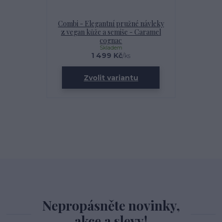
Combi - Elegantní pružné návleky
z vegan kůže a semiše - Caramel
cognac
Skladem
1 499 Kč
/
ks
Zvolit variantu
Nepropásněte novinky,
akce a slevy!