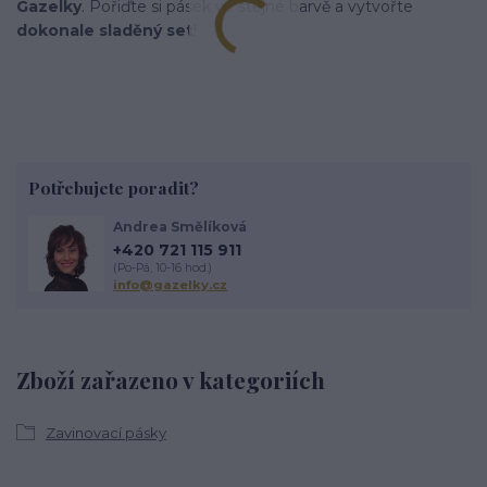
Gazelky
. Pořiďte si pásek ve stejné barvě a vytvořte
dokonale sladěný set
!
Potřebujete poradit?
Andrea Smělíková
+420 721 115 911
(Po-Pá, 10-16 hod.)
info@gazelky.cz
Zboží zařazeno v kategoriích
Zavinovací pásky