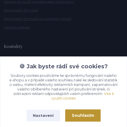
Vzorový formulář pro odstoupení od smlouvy
Reklamační formulář
Reklamační formulář pro nesplnění jakosti
Tabulka velikosti
Kontakty
Andrea Smělíková
🍪 Jak byste rádi své cookies?
+420 721 115 911
(Po-Pá, 10-16 hod.)
Soubory cookies používáme ke správnému fungování našeho
e-shopu a v případě vašeho souhlasu také ke sledování statistik
o webu, měření efektivity reklamních kampaní, zapamatování
info@gazelky.cz
vašeho oblíbeného nastavení při používání stránek, či
zobrazení reklam odpovídajících vašim preferencím.
Více k
využití cookies
Souhlasím
Nastavení