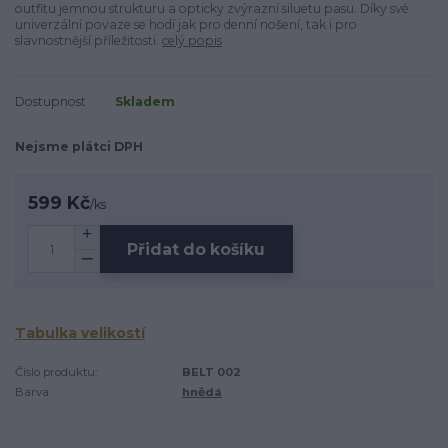
outfitu jemnou strukturu a opticky zvýrazní siluetu pasu. Díky své
univerzální povaze se hodí jak pro denní nošení, tak i pro
slavnostnější příležitosti.
celý popis
Dostupnost
Skladem
Nejsme plátci DPH
599 Kč
/
ks
Přidat do košíku
Tabulka velikostí
Číslo produktu:
BELT 002
Barva:
hnědá