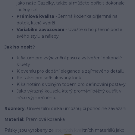
jako naše Gazelky, takže si můžete pořídit dokonale
laděný set
Prémiová kvalita
- Jemná koženka příjemná na
dotek, která vydrží
Variabilní zavazování
- Uvažte si ho přesně podle
svého stylu a nálady
Jak ho nosit?
K šatům pro zvýraznění pasu a vytvoření dokonalé
siluety
K overalu pro dodání elegance a zajímavého detailu
Ke sukni pro sofistikovaný look
K kalhotám s volným topem pro definování postavy
Jako výrazný kousek, který promění běžný outfit v
něco výjimečného.
Rozměry:
Univerzální délka umožňující pohodlné zavázání
Materiál:
Prémiová koženka
Pásky jsou vyrobeny ze stejných kvalitních materiálů jako