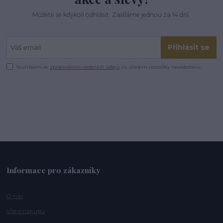
Můžete se kdykoli odhlásit. Zasíláme jednou za 14 dní.
Přihlásit se
Souhlasím se
zpracováním osobních údajů
za účelem rozesílky newsletteru.
Informace pro zákazníky
O nás
Vše o nákupu