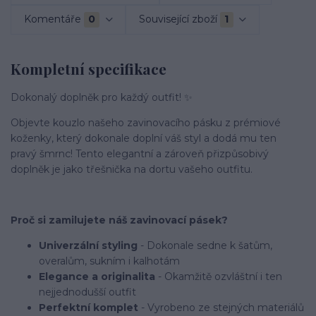
Komentáře
0
Související zboží
1
Kompletní specifikace
Dokonalý doplněk pro každý outfit! ✨
Objevte kouzlo našeho zavinovacího pásku z prémiové
koženky, který dokonale doplní váš styl a dodá mu ten
pravý šmrnc! Tento elegantní a zároveň přizpůsobivý
doplněk je jako třešnička na dortu vašeho outfitu.
Proč si zamilujete náš zavinovací pásek?
Univerzální styling
- Dokonale sedne k šatům,
overalům, sukním i kalhotám
Elegance a originalita
- Okamžitě ozvláštní i ten
nejjednodušší outfit
Perfektní komplet
- Vyrobeno ze stejných materiálů