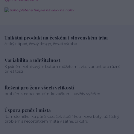
Unikátní produkt na českém i slovenském trhu
český nápad, český design, česká výroba
Variabilita a udržitelnost
K jedněm kotníkovým botám můžete mít více variant pro různé
příležitosti
Řešení pro ženy všech velikostí
problém s nepadnoucími kozačkami navždy vyřešen
Úspora peněz i místa
Namísto několika párů kozaček stačí 1 kotníkové boty, už žádný
problém s nedostatkem místa v šatně, či kufru