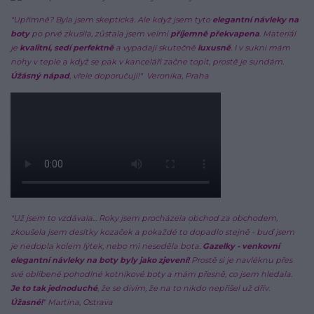
"Upřímně? Byla jsem skeptická. Ale když jsem tyto
elegantní návleky na
boty
po prvé zkusila, zůstala jsem velmi
příjemně překvapena
. Materiál
je
kvalitní, sedí perfektně
a vypadají skutečně
luxusně
. I v sukni mám
nohy v teple a když se pak v kanceláři začne topit, prostě je sundám.
Úžásný nápad
, vřele doporučuji!"
Veronika, Praha
"Už jsem to vzdávala... Roky jsem procházela obchod za obchodem,
zkoušela jsem desítky kozaček a pokaždé to dopadlo stejně - buď jsem
je nedopla kolem lýtek, nebo mi neseděla bota.
Gazelky - venkovní
elegantní návleky na boty byly jako zjevení!
Prostě si je navléknu přes
své oblíbené pohodlné kotníkové boty a mám přesně, co jsem hledala.
Je to tak jednoduché
, že se divím, že na to nikdo nepřišel už dřív.
Úžasné!
" Martina, Ostrava