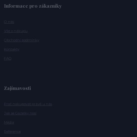
Informace pro zákazníky
O nás
Vše o nákupu
Obchodní podmínky
Kontakty
FAQ
Zajímavosti
Proč nakupovat právě u nás
Jak se Gazelky nosí
Média
Reference