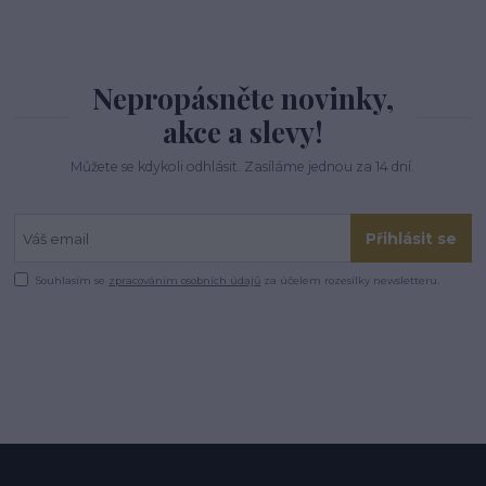
Nepropásněte novinky,
akce a slevy!
Můžete se kdykoli odhlásit. Zasíláme jednou za 14 dní.
Přihlásit se
Souhlasím se
zpracováním osobních údajů
za účelem rozesílky newsletteru.