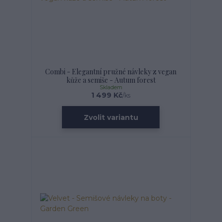
Combi - Elegantní pružné návleky z vegan
kůže a semiše - Autum forest
Skladem
1 499 Kč
/
ks
Zvolit variantu