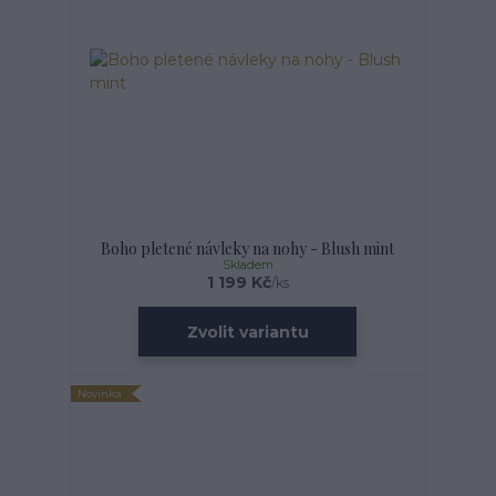
Boho pletené návleky na nohy - Blush mint
Skladem
1 199 Kč
/
ks
Zvolit variantu
Novinka