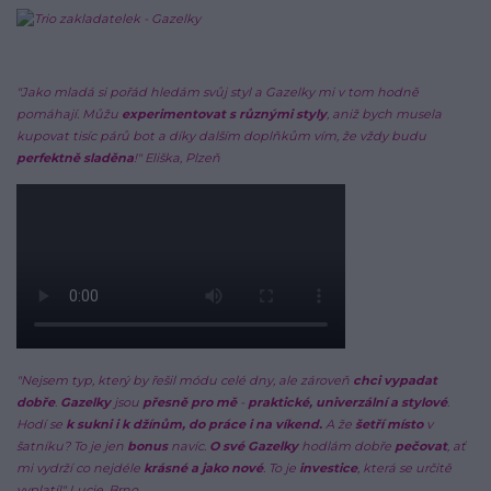
"Jako mladá si pořád hledám svůj styl a Gazelky mi v tom hodně
pomáhají. Můžu
experimentovat s různými styly
, aniž bych musela
kupovat tisíc párů bot a díky dalším doplňkům vím, že vždy budu
perfektně sladěna
!"
Eliška, Plzeň
"Nejsem typ, který by řešil módu celé dny, ale zároveň
chci vypadat
dobře
.
Gazelky
jsou
přesně pro mě
-
praktické, univerzální a stylové
.
Hodí se
k sukni i k džínům, do práce i na víkend.
A že
šetří místo
v
šatníku? To je jen
bonus
navíc.
O své Gazelky
hodlám dobře
pečovat
, ať
mi vydrží co nejdéle
krásné a jako nové
. To je
investice
, která se určitě
vyplatí!" Lucie, Brno