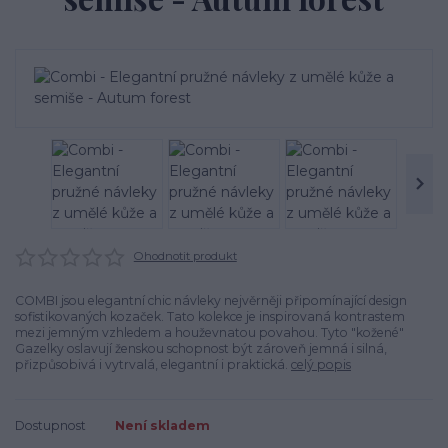
Ohodnotit produkt
COMBI jsou elegantní chic návleky nejvěrněji připomínající design
sofistikovaných kozaček. Tato kolekce je inspirovaná kontrastem
mezi jemným vzhledem a houževnatou povahou. Tyto "kožené"
Gazelky oslavují ženskou schopnost být zároveň jemná i silná,
přizpůsobivá i vytrvalá, elegantní i praktická.
celý popis
Dostupnost
Není skladem