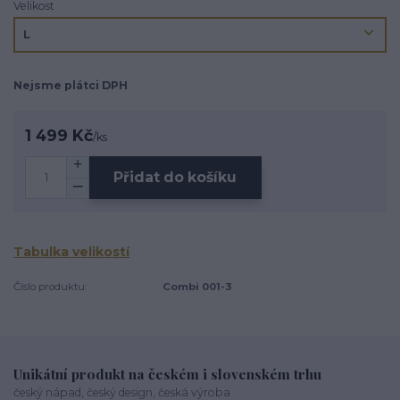
Velikost
Nejsme plátci DPH
1 499 Kč
/
ks
Přidat do košíku
Tabulka velikostí
Číslo produktu:
Combi 001-3
Unikátní produkt na českém i slovenském trhu
český nápad, český design, česká výroba