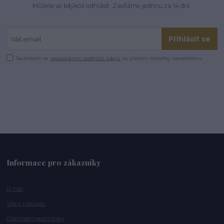
Můžete se kdykoli odhlásit. Zasíláme jednou za 14 dní.
Přihlásit se
Souhlasím se
zpracováním osobních údajů
za účelem rozesílky newsletteru.
Informace pro zákazníky
O nás
Vše o nákupu
Obchodní podmínky