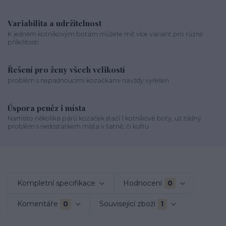
Variabilita a udržitelnost
K jedněm kotníkovým botám můžete mít více variant pro různé
příležitosti
Řešení pro ženy všech velikostí
problém s nepadnoucími kozačkami navždy vyřešen
Úspora peněz i místa
Namísto několika párů kozaček stačí 1 kotníkové boty, už žádný
problém s nedostatkem místa v šatně, či kufru
Kompletní specifikace
Hodnocení
0
Komentáře
0
Související zboží
1