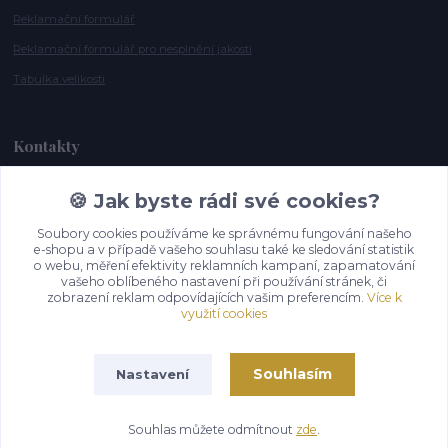
Reklamační formulář
Reklamační formulář pro nesplnění jakosti
Tabulka velikosti
Kontakty
🍪 Jak byste rádi své cookies?
Andrea Smělíková
+420 721 115 911
Soubory cookies používáme ke správnému fungování našeho
(Po-Pá, 10-16 hod.)
e-shopu a v případě vašeho souhlasu také ke sledování statistik
o webu, měření efektivity reklamních kampaní, zapamatování
info@gazelky.cz
vašeho oblíbeného nastavení při používání stránek, či
zobrazení reklam odpovídajících vašim preferencím.
Více k
využití cookies
Souhlasím
Nastavení
Souhlas můžete odmítnout
zde
.
Vytvořeno na
Eshop-rychle.cz