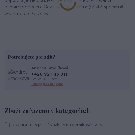
doporučujeme používat Gazelky Protect - inovativní
nanoimpregnaci a Gazelky Clean - účinný čistič speciálně
vyvinuté pro Gazelky
Potřebujete poradit?
Andrea Smělíková
+420 721 115 911
(Po-Pá, 10-16 hod.)
info@gazelky.cz
Zboží zařazeno v kategoriích
COMBI - Elegantní Návleky na Kotníkové Boty