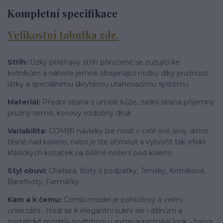
Kompletní specifikace
Velikostní tabulka zde.
Střih:
Ú
zký přiléhavý střih přirozeně se zužující ke
kotníkům a nahoře jemně obepínající nožku díky pružnosti
látky a speciálnimu skrytému utahovacímu systému
Materiál:
Přední strana z umělé kůže, zadní strana příjemný
pružný semiš, kovový ozdobný druk
Variabilita:
COMBI návleky lze nosit v celé své sexy délce
těsně nad koleno, nebo je lze ohrnout a vytvořit tak efekt
klasických kozaček na běžné nošení pod koleno
Styl obuvi:
Chelsea, Boty s podpatky, Tenisky, Kotníkové,
Barefooty, Farmářky
Kam a k čemu:
Combi model je pohodový a velmi
unierzální. Hodí se k elegantní sukni ale i džínům a
metalické modely podtrhnou i extravagantnější look - barva