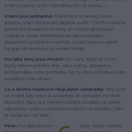
a vámi zvolený outfit rozhodnou, čím se stanou. :)
V čem jsou jedinečné:
Představte si návleky, které
dokážou okamžitě povýšit jakýkoliv outfit. COMBI model je
přesně tím kouskem, na který se můžete spolehnout
vždycky a všude. Kombinace semiše a koženky s
elegantním prošíváním vepředu vytváří harmonii, která
funguje od ranní kávy po večerní rande.
Pro jaké ženy jsou vhodné:
Pro ženy, které žijí různé
životy během jedného dne - ráno máma, dopoledne
profesionálka, večer partnerka. Pro ty, které potřebují jeden
kousek pro tisíc situací.
Co o těchto návlecích říkají jejich uživatelky:
"Můj život
se změnil, když jsem si uvědomila, že nemusím mít skříň
plnou bot. Ráno si je navléknu kratší k teniskám do práce,
odpoledne vytáhnu nad koleno k šatům na schůzku. Cítím
se skvěle po celý den."
Péče:
Pro delší životnost a udržení čistoty těchto návleků