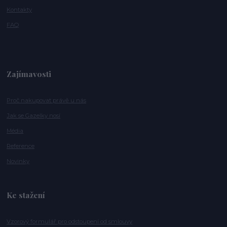
Kontakty
FAQ
Zajímavosti
Proč nakupovat právě u nás
Jak se Gazelky nosí
Média
Reference
Novinky
Ke stažení
Vzorový formulář pro odstoupení od smlouvy